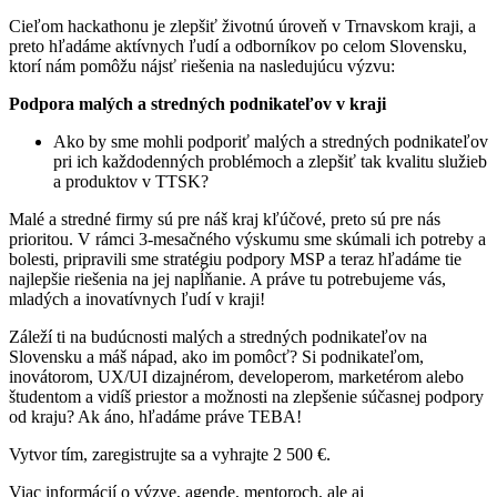
Cieľom hackathonu je zlepšiť životnú úroveň v Trnavskom kraji, a
preto hľadáme aktívnych ľudí a odborníkov po celom Slovensku,
ktorí nám pomôžu nájsť riešenia na nasledujúcu výzvu:
Podpora malých a stredných podnikateľov v kraji
Ako by sme mohli podporiť malých a stredných podnikateľov
pri ich každodenných problémoch a zlepšiť tak kvalitu služieb
a produktov v TTSK?
Malé a stredné firmy sú pre náš kraj kľúčové, preto sú pre nás
prioritou. V rámci 3-mesačného výskumu sme skúmali ich potreby a
bolesti, pripravili sme stratégiu podpory MSP a teraz hľadáme tie
najlepšie riešenia na jej napĺňanie. A práve tu potrebujeme vás,
mladých a inovatívnych ľudí v kraji!
Záleží ti na budúcnosti malých a stredných podnikateľov na
Slovensku a máš nápad, ako im pomôcť? Si podnikateľom,
inovátorom, UX/UI dizajnérom, developerom, marketérom alebo
študentom a vidíš priestor a možnosti na zlepšenie súčasnej podpory
od kraju? Ak áno, hľadáme práve TEBA!
Vytvor tím, zaregistrujte sa a vyhrajte 2 500 €.
Viac informácií o výzve, agende, mentoroch, ale aj