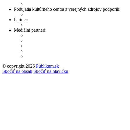
Podujatia kultúrneho centra z verejných zdrojov podporili:
Partner:
Mediálni partneri:
© copyright 2026
Publikum.sk
Tvorba stránok
: Enjoy
Skočiť na obsah
Skočiť na hlavičku