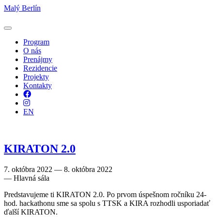
Malý Berlín
Program
O nás
Prenájmy
Rezidencie
Projekty
Kontakty
Facebook
Instagram
EN
KIRATON 2.0
7. októbra 2022 — 8. októbra 2022
— Hlavná sála
Predstavujeme ti KIRATON 2.0. Po prvom úspešnom ročníku 24-
hod. hackathonu sme sa spolu s TTSK a KIRA rozhodli usporiadať
ďalší KIRATON.