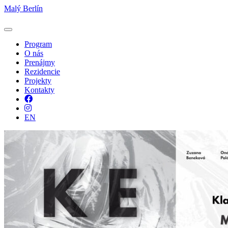
Malý Berlín
Program
O nás
Prenájmy
Rezidencie
Projekty
Kontakty
Facebook
Instagram
EN