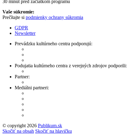
30 minút pred začiatkom programu
Vaše súkromie:
Prečítajte si
podmienky ochrany súkromia
GDPR
Newsletter
Prevádzku kultúrneho centra podporujú:
Podujatia kultúrneho centra z verejných zdrojov podporili:
Partner:
Mediálni partneri:
© copyright 2026
Publikum.sk
Tvorba stránok
: Enjoy
Skočiť na obsah
Skočiť na hlavičku