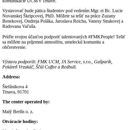
komunikácie UCM v Trnave.
Vystavovať bude pätica študentov pod vedením Mgr. et Bc. Lucie
Novanskej Škripcovej, PhD. Môžete sa tešiť na práce Zuzany
Benekovej, Ondreja Poláka, Jaroslava Reicha, Vanesy Strakovej a
Radovana Vaľuša.
Príďte svojou účasťou podporiť talentovaných #FMKPeople! Tešiť
sa môžete na príjemnú atmosféru, umeleckú komunitu a
občerstvenie.
Výstavu podporili: FMK UCM, JA Service, s.r.o., Gašparík,
Pekáreň Vrzukáč, Ščúl Coffee a Redbull.
Address:
Štefánikova 4
Trnava, 91701
The center operated by:
Malý Berlín o. z.
Otváracie hodiny: