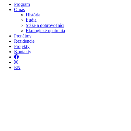
Program
O nás
História
Ľudia
Stáže a dobrovoľníci
Ekologické opatrenia
Prenájmy
Rezidencie
Projekty
Kontakty
Facebook
Instagram
EN