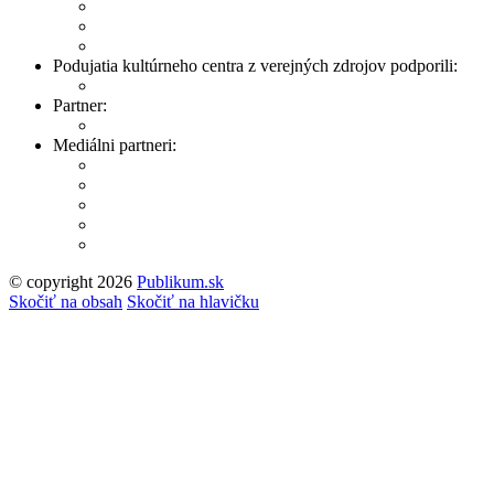
Podujatia kultúrneho centra z verejných zdrojov podporili:
Partner:
Mediálni partneri:
© copyright 2026
Publikum.sk
Tvorba stránok
: Enjoy
Skočiť na obsah
Skočiť na hlavičku