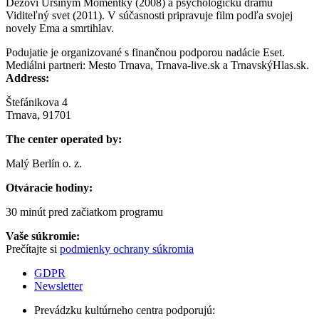
Dežovi Ursinym Momentky (2008) a psychologickú drámu
Viditeľný svet (2011). V súčasnosti pripravuje film podľa svojej
novely Ema a smrtihlav.
Podujatie je organizované s finančnou podporou nadácie Eset.
Mediálni partneri: Mesto Trnava, Trnava-live.sk a TrnavskýHlas.sk.
Address:
Štefánikova 4
Trnava, 91701
The center operated by:
Malý Berlín o. z.
Otváracie hodiny:
30 minút pred začiatkom programu
Vaše súkromie:
Prečítajte si
podmienky ochrany súkromia
GDPR
Newsletter
Prevádzku kultúrneho centra podporujú: