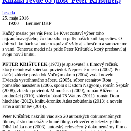
Knižná revue 05 (hosť Peter Krištúfek)
beseda
25. mája 2016
—
19:00
— Berliner DKP
Každý mesiac pre vás Pero Le Kvet zostaví výber toho
najzaujímavejšieho, čo dorazilo na pulty našich kníhkupectiev. O
dobrých knihách sa bude rozprávať vždy aj s hosťom a samozrejme
s vami. Tentoraz medzi nás príde Peter Krištúfek, ktorý predstaví aj
svoju novú knihu.
PETER KRIŠTÚFEK
(1973) je spisovateľ a filmový režisér,
ktorý debutoval zbierkou poviedok Nepresné miesto (2002). Po
ďalšej zbierke poviedok Voľným okom (2004) vydal novelu
Hviezda vystrihnutého záberu (2005), súbor scenárov Rota
pomalého nasadenia (2006, spolu s Dadom Nagyom), román Šepkár
(2008),
zbierku poviedok Mimo času (2009), román Blíženci a
protinožci (2010), zbierku básní 75 Wattov (2011), román Dom
hluchého (2012), knihu-kroniku Atlas zabúdania (2013) a novelu
Ema a smrtihlav (2014).
Peter Krištúfek nakrútil viac ako 20 autorských dokumentárnych
filmov, 2 stredometrážne hrané filmy, celovečerný televízny film
Dlhá krátka noc (2003), autorský celovečerný dokumentárny film o