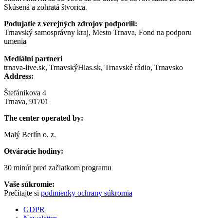
Skúsená a zohratá štvorica.
Podujatie z verejných zdrojov podporili:
Trnavský samosprávny kraj, Mesto Trnava, Fond na podporu
umenia
Mediálni partneri
trnava-live.sk, TrnavskýHlas.sk, Trnavské rádio, Trnavsko
Address:
Štefánikova 4
Trnava, 91701
The center operated by:
Malý Berlín o. z.
Otváracie hodiny:
30 minút pred začiatkom programu
Vaše súkromie:
Prečítajte si
podmienky ochrany súkromia
GDPR