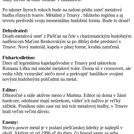
Po takmer štyroch rokoch bude na našom pódiu znieť metalová
hudba rôznych tvarov. Metalisti z Trnavy , blízkeho regiónu a aj
severu predvedú svoju momentálnu hudobnú formu. Bude to drsné!
Dehydrated:
Death-metalová smrť z Piešťan na čele s charizmatickým hudobným
nadšencom Maťom Benkovským sa po dlhšej dobe predstaví v
Trnave. Nový materiál, kapela v plnej forme, kvalita zaručená.
Fishartcolletion:
Dnes už legendárna kapelapôvodne z Trnavy pod taktovkou
Romana Lišku má mnohé metalové tváre. Doma sú v crossoveri, ale
vedia vždy vymyslieť niečo nové a prekvapiť fanúšikov svojimi
novými hudobnými pohľadmi na metal.
Editor:
Dlhoročné a stále aktívne meno z Martina. Editor sú doma v žánri
hardcore, odohrané majú neúrekom, vidieť ich naživo je veľký
zážitok. Ponúknu nám zase raz inú tvár metalovej hudby, v Trnave
hrali veľmi veľmi dávno.
Enemy:
Heavy-power metal je v podaní piešťanskej úderky je najlepší v
okolí. Aktívni sú od 1996 až do dnes, čo hovorí samo za seba.