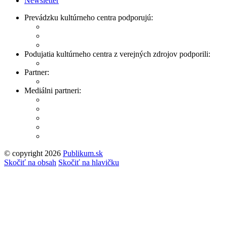
Newsletter
Prevádzku kultúrneho centra podporujú:
Podujatia kultúrneho centra z verejných zdrojov podporili:
Partner:
Mediálni partneri:
© copyright 2026
Publikum.sk
Tvorba stránok
: Enjoy
Skočiť na obsah
Skočiť na hlavičku