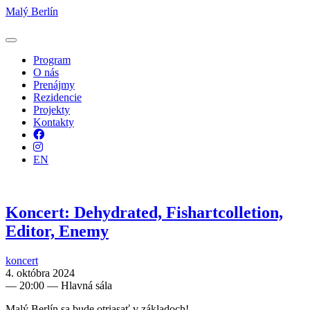
Malý Berlín
Program
O nás
Prenájmy
Rezidencie
Projekty
Kontakty
Facebook
Instagram
EN
Koncert: Dehydrated, Fishartcolletion,
Editor, Enemy
koncert
4. októbra 2024
—
20:00
— Hlavná sála
Malý Berlín sa bude otriasať v základoch!