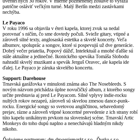
uveriteľných 30 rokov. V mierne pozmenenej zostave to vyráža
patrične osláviť veľkým turné. Malý Berlín medzi zastávkami
nechýba.
Le Payaco
V roku 1996 sa objavila v éteri kapela, ktorej zvuk sa nedal
porovnať s ničím, čo sme dovtedy počuli. Svieže gitary, vtipné a
zároveň silné texty, anglosaská estetika a skvelé koncerty. Veľa
albumov, spoluprác a songov, ktoré si pospevujú už dve generácie.
Dobrý večer priatelia, Popový dážď, Intelektuál a mnohé ďalšie sú
stále aktuálne a jedinečné. Ikonického speváka Tomáša Slobodu
nahradil skvelý muzikant a spevák Jerguš Oravec, ale kapela ide
ďalej. Le Payaco je záruka skvelého koncertu.
Support: Darehouse
Trnavská garážovka v minulosti známa ako The Nosebleeds. S
novým názvom prichádza úplne novučičký album, z ktorého songy
určite predstavia aj pred Le Payacom. Silné vplyvy indie-rocku
nultých rokov nezaprú, zároveň sú skvelou zmesou dance-punk-
rocku. Energické songy so svetovou angličtinou, sebavedomý
prejav, rázne a zároveň vtipné koncertné prevedenie z ich strany robí
túto kapelu unikátnym prvkom na slovenskej scéne. Trnavskí Artic
Monkeys do toho dupú naplno a nenechávajú hladným nikdy
nikoho.
Ďakujeme partnerom: dm drogeriemarkt s.r.o., Ďurko s.r.o.,