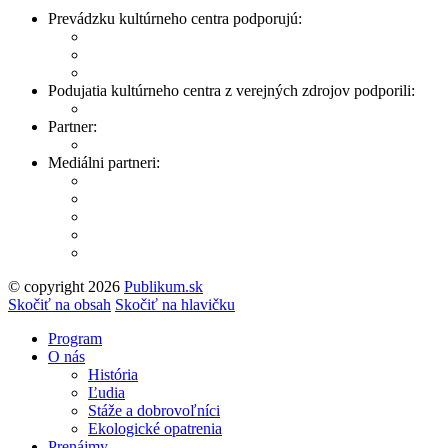
Prevádzku kultúrneho centra podporujú:
Podujatia kultúrneho centra z verejných zdrojov podporili:
Partner:
Mediálni partneri:
© copyright 2026
Publikum.sk
Tvorba stránok
: Enjoy
Skočiť na obsah
Skočiť na hlavičku
Program
O nás
História
Ľudia
Stáže a dobrovoľníci
Ekologické opatrenia
Prenájmy