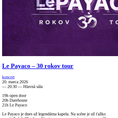
Le Payaco – 30 rokov tour
koncert
20. marca 2026
—
20:30
— Hlavná sála
19h open door
20h Darehouse
21h Le Payaco
Le Payaco je dnes už legendárna kapela. Na scéne je už ťažko