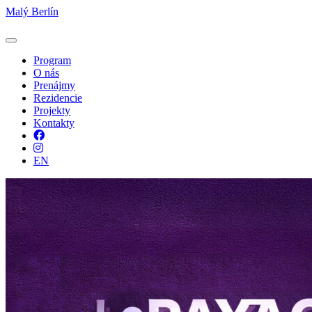
Malý Berlín
Program
O nás
Prenájmy
Rezidencie
Projekty
Kontakty
Facebook
Instagram
EN