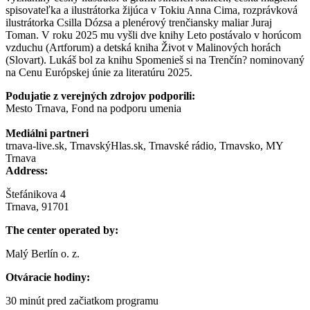
spisovateľka a ilustrátorka žijúca v Tokiu Anna Cima, rozprávková
ilustrátorka Csilla Dózsa a plenérový trenčiansky maliar Juraj
Toman. V roku 2025 mu vyšli dve knihy Leto postávalo v horúcom
vzduchu (Artforum) a detská kniha Život v Malinových horách
(Slovart). Lukáš bol za knihu Spomenieš si na Trenčín? nominovaný
na Cenu Európskej únie za literatúru 2025.
Podujatie z verejných zdrojov podporili:
Mesto Trnava, Fond na podporu umenia
Mediálni partneri
trnava-live.sk, TrnavskýHlas.sk, Trnavské rádio, Trnavsko, MY
Trnava
Address:
Štefánikova 4
Trnava, 91701
The center operated by:
Malý Berlín o. z.
Otváracie hodiny:
30 minút pred začiatkom programu