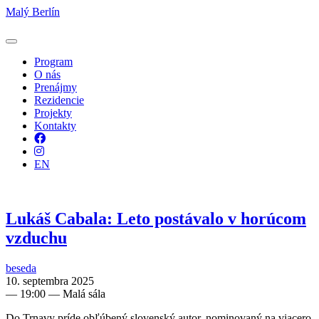
Malý Berlín
Program
O nás
Prenájmy
Rezidencie
Projekty
Kontakty
Facebook
Instagram
EN
Lukáš Cabala: Leto postávalo v horúcom
vzduchu
beseda
10. septembra 2025
—
19:00
— Malá sála
Do Trnavy príde obľúbený slovenský autor, nominovaný na viacero