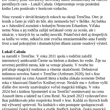
prestížnych cien – Lukáš Cabala. Odprezentuje svoju poslednú
knihu Leto postávalo v horúcom vzduchu.
Nina vyrastá v deväťdesiatych rokoch na okraji Trenčína. Otec je
lesník a často ju vláči do hôr, aby nemusela byť v škôlke. Jej babka
sa v Juhoslávií zoznámi s bohatým Nemcom Erhardom. Vďaka
nemu Nina a jej rodičia zažijú nečakané cesty za oceán, ale i
situácie, v ktorých by sa radšej neocitli. Priateľstvá detí aj dospelých
sa kníšu vo vetre, odkiaľsi znie zvučka mraziarenského auta Family
frost a nad pokojnými i dramatickými dňami zaznie osudový výstrel.
Lukáš Cabala
sa narodil v Trenčíne. V roku 2011 spolu s rodičmi založil
internetový antikvariát Čierne na bielom a dodnes ho vedie. Žije na
severnej periférii mesta, kde sa venuje písaniu. V tvorbe ho
priťahuje magický realizmus a vlnenie skutočnosti. Debutoval
intímnou novelou Satori v Trenčíne (Artforum 2020), bol s ňou
nominovaný na cenu Anasoft litera a kniha získala ocenenie Debut
roka v hlasovaní čitateľov Knižnej revue. Neskôr mu v Artfore vyšli
ďalšie dve novely uzatvárajúce voľnú magickú trilógiu. V roku
2024 bol s knihou Spomenieš si na Trenčín? nominovaný na cenu
Anasoft litera a taktiež na Cenu René. Na jeseň 2023 vydavateľstvo
Ikar publikovalo jeho rozprávku Jeseň v lese. Každá zo štyroch kníh
má výtvarný sprievod. Na knihách s ním postupne spolupracovali
významný český ilustrátor a grafik Jindřich Janíček, česká magická