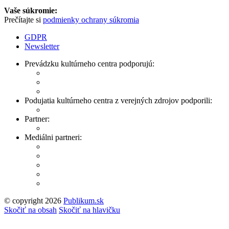
Vaše súkromie:
Prečítajte si
podmienky ochrany súkromia
GDPR
Newsletter
Prevádzku kultúrneho centra podporujú:
Podujatia kultúrneho centra z verejných zdrojov podporili:
Partner:
Mediálni partneri:
© copyright 2026
Publikum.sk
Tvorba stránok
: Enjoy
Skočiť na obsah
Skočiť na hlavičku