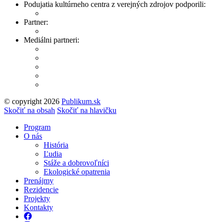
Podujatia kultúrneho centra z verejných zdrojov podporili:
Partner:
Mediálni partneri:
© copyright 2026
Publikum.sk
Tvorba stránok
: Enjoy
Skočiť na obsah
Skočiť na hlavičku
Program
O nás
História
Ľudia
Stáže a dobrovoľníci
Ekologické opatrenia
Prenájmy
Rezidencie
Projekty
Kontakty
Facebook