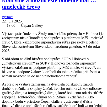
Mali sme a možno ešte budeme mať…
umelecké črevo
výstava
22. júla 2025
—
18:00
— Čepan Gallery
Výstava prác študentov Školy umeleckého priemyslu v Hlohovci je
zachytením niekoľkoročnej spolupráce s platformou Máš umelecké
črevo?, ktorá každoročne usporadúvala súťaž pre školy z celého
Slovenska zastrešenú Slovenskou národnou galériou. Až do roku
2025.
S ohľadom na dlhú históriu spolupráce ŠUP v Hlohovci s
„umeleckým črevom“ sa ŠUP v Hlohovci rozhodla usporiadať
výstavu založenú na podpore platformy Máš umelecké črevo?, ale
hlavne na podpore žiakov, ktorí boli do tohto ročníka prihlásení a
nemali možnosť sa do neho plnohodnotne zapojiť.
Aj preto je výstava zameraná na dve diela od skupiny žiačok
druhého ročníka a skupiny žiačok tretieho ročníka žiakov odborov
grafický dizajn a fotografický dizajn, ktoré boli tento rok do súťaže
zapojené. Tohtoročnou témou bolo „Share“ (Zdieľanie). Ako
doplnok budú v priestore Čepan Gallery vystavené aj ďalšie
finálové diela z predošlých ročníkov súťaže, ktoré boli za posledné