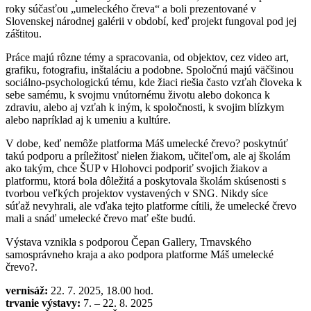
roky súčasťou „umeleckého čreva“ a boli prezentované v
Slovenskej národnej galérii v období, keď projekt fungoval pod jej
záštitou.
Práce majú rôzne témy a spracovania, od objektov, cez video art,
grafiku, fotografiu, inštaláciu a podobne. Spoločnú majú väčšinou
sociálno-psychologickú tému, kde žiaci riešia často vzťah človeka k
sebe samému, k svojmu vnútornému životu alebo dokonca k
zdraviu, alebo aj vzťah k iným, k spoločnosti, k svojim blízkym
alebo napríklad aj k umeniu a kultúre.
V dobe, keď nemôže platforma Máš umelecké črevo? poskytnúť
takú podporu a príležitosť nielen žiakom, učiteľom, ale aj školám
ako takým, chce ŠUP v Hlohovci podporiť svojich žiakov a
platformu, ktorá bola dôležitá a poskytovala školám skúsenosti s
tvorbou veľkých projektov vystavených v SNG. Nikdy síce
súťaž nevyhrali, ale vďaka tejto platforme cítili, že umelecké črevo
mali a snáď umelecké črevo mať ešte budú.
Výstava vznikla s podporou Čepan Gallery, Trnavského
samosprávneho kraja a ako podpora platforme Máš umelecké
črevo?.
vernisáž:
22. 7. 2025, 18.00 hod.
trvanie výstavy:
7. – 22. 8. 2025