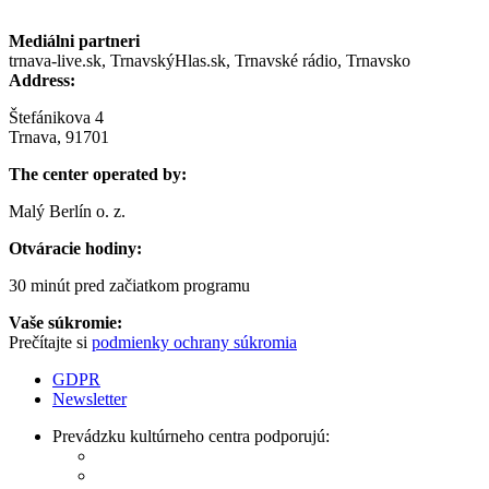
Mediálni partneri
trnava-live.sk, TrnavskýHlas.sk, Trnavské rádio, Trnavsko
Address:
Štefánikova 4
Trnava, 91701
The center operated by:
Malý Berlín o. z.
Otváracie hodiny:
30 minút pred začiatkom programu
Vaše súkromie:
Prečítajte si
podmienky ochrany súkromia
GDPR
Newsletter
Prevádzku kultúrneho centra podporujú: