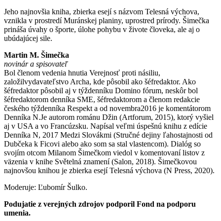
Jeho najnovšia kniha, zbierka esejí s názvom Telesná výchova,
vznikla v prostredí Muránskej planiny, uprostred prírody. Šimečka
prináša úvahy o športe, úlohe pohybu v živote človeka, ale aj o
ubúdajúcej sile.
Martin M. Šimečka
novinár a spisovateľ
Bol členom vedenia hnutia Verejnosť proti násiliu,
založilvydavateľstvo Archa, kde pôsobil ako šéfredaktor. Ako
šéfredaktor pôsobil aj v týždenníku Domino fórum, neskôr bol
šéfredaktorom denníka SME, šéfredaktorom a členom redakcie
českého týždenníka Respekt a od novembra2016 je komentátorom
Denníka N.Je autorom románu Džin (Artforum, 2015), ktorý vyšiel
aj v USA a vo Francúzsku. Napísal veľmi úspešnú knihu z edície
Denníka N, 2017 Medzi Slovákmi (Stručné dejiny ľahostajnosti od
Dubčeka k Ficovi alebo ako som sa stal vlastencom). Dialóg so
svojím otcom Milanom Šimečkom viedol v komentovaní listov z
väzenia v knihe Světelná znamení (Salon, 2018). Šimečkovou
najnovšou knihou je zbierka esejí Telesná výchova (N Press, 2020).
Moderuje: Ľubomír Šulko.
Podujatie z verejných zdrojov podporil Fond na podporu
umenia.