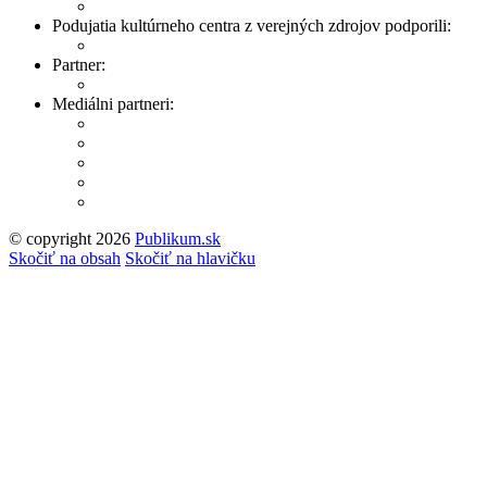
Podujatia kultúrneho centra z verejných zdrojov podporili:
Partner:
Mediálni partneri:
© copyright 2026
Publikum.sk
Tvorba stránok
: Enjoy
Skočiť na obsah
Skočiť na hlavičku