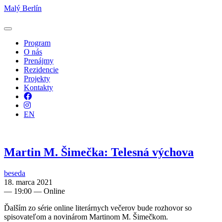
Malý Berlín
Program
O nás
Prenájmy
Rezidencie
Projekty
Kontakty
Facebook
Instagram
EN
Martin M. Šimečka: Telesná výchova
beseda
18. marca 2021
—
19:00
— Online
Ďalším zo série online literárnych večerov bude rozhovor so
spisovateľom a novinárom Martinom M. Šimečkom.