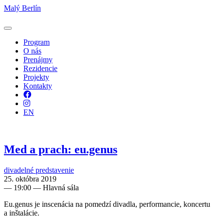
Malý Berlín
Program
O nás
Prenájmy
Rezidencie
Projekty
Kontakty
Facebook
Instagram
EN
Med a prach: eu.genus
divadelné predstavenie
25. októbra 2019
—
19:00
— Hlavná sála
Eu.genus je inscenácia na pomedzí divadla, performancie, koncertu
a inštalácie.