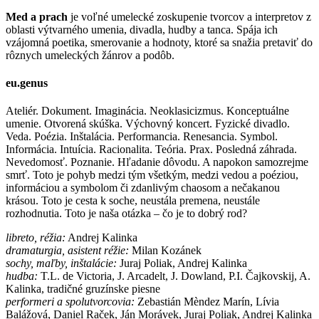
Med a prach
je voľné umelecké zoskupenie tvorcov a interpretov z
oblasti výtvarného umenia, divadla, hudby a tanca. Spája ich
vzájomná poetika, smerovanie a hodnoty, ktoré sa snažia pretaviť do
rôznych umeleckých žánrov a podôb.
eu.genus
Ateliér. Dokument. Imaginácia. Neoklasicizmus. Konceptuálne
umenie. Otvorená skúška. Výchovný koncert. Fyzické divadlo.
Veda. Poézia. Inštalácia. Performancia. Renesancia. Symbol.
Informácia. Intuícia. Racionalita. Teória. Prax. Posledná záhrada.
Nevedomosť. Poznanie. Hľadanie dôvodu. A napokon samozrejme
smrť. Toto je pohyb medzi tým všetkým, medzi vedou a poéziou,
informáciou a symbolom či zdanlivým chaosom a nečakanou
krásou. Toto je cesta k soche, neustála premena, neustále
rozhodnutia. Toto je naša otázka – čo je to dobrý rod?
libreto, réžia:
Andrej Kalinka
dramaturgia, asistent réžie:
Milan Kozánek
sochy, maľby, inštalácie:
Juraj Poliak, Andrej Kalinka
hudba:
T.L. de Victoria, J. Arcadelt, J. Dowland, P.I. Čajkovskij, A.
Kalinka, tradičné gruzínske piesne
performeri a spolutvorcovia:
Zebastián Mèndez Marín, Lívia
Balážová, Daniel Raček, Ján Morávek, Juraj Poliak, Andrej Kalinka