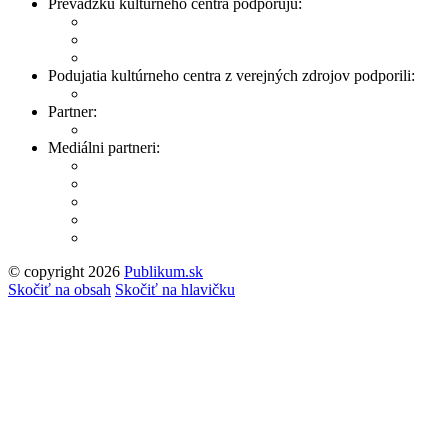
Prevádzku kultúrneho centra podporujú:
Podujatia kultúrneho centra z verejných zdrojov podporili:
Partner:
Mediálni partneri:
© copyright 2026
Publikum.sk
Tvorba stránok
: Enjoy
Skočiť na obsah
Skočiť na hlavičku