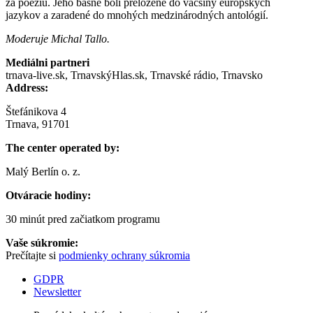
za poéziu. Jeho básne boli preložené do väčšiny európskych
jazykov a zaradené do mnohých medzinárodných antológií.
Moderuje Michal Tallo.
Mediálni partneri
trnava-live.sk, TrnavskýHlas.sk, Trnavské rádio, Trnavsko
Address:
Štefánikova 4
Trnava, 91701
The center operated by:
Malý Berlín o. z.
Otváracie hodiny:
30 minút pred začiatkom programu
Vaše súkromie:
Prečítajte si
podmienky ochrany súkromia
GDPR
Newsletter