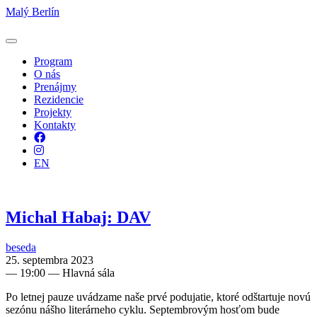
Malý Berlín
Program
O nás
Prenájmy
Rezidencie
Projekty
Kontakty
Facebook
Instagram
EN
Michal Habaj: DAV
beseda
25. septembra 2023
—
19:00
— Hlavná sála
Po letnej pauze uvádzame naše prvé podujatie, ktoré odštartuje novú
sezónu nášho literárneho cyklu. Septembrovým hosťom bude