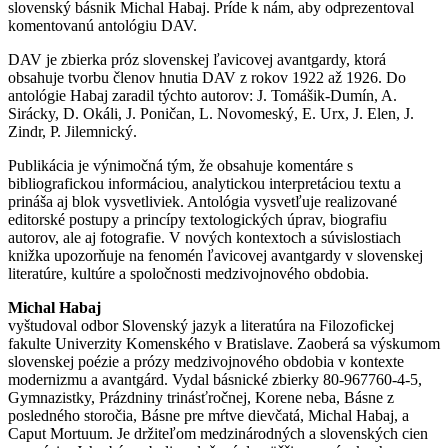
slovenský básnik Michal Habaj. Príde k nám, aby odprezentoval
komentovanú antológiu DAV.
DAV je zbierka próz slovenskej ľavicovej avantgardy, ktorá
obsahuje tvorbu členov hnutia DAV z rokov 1922 až 1926. Do
antológie Habaj zaradil týchto autorov: J. Tomášik-Dumín, A.
Sirácky, D. Okáli, J. Poničan, L. Novomeský, E. Urx, J. Elen, J.
Zindr, P. Jilemnický.
Publikácia je výnimočná tým, že obsahuje komentáre s
bibliografickou informáciou, analytickou interpretáciou textu a
prináša aj blok vysvetliviek. Antológia vysvetľuje realizované
editorské postupy a princípy textologických úprav, biografiu
autorov, ale aj fotografie. V nových kontextoch a súvislostiach
knižka upozorňuje na fenomén ľavicovej avantgardy v slovenskej
literatúre, kultúre a spoločnosti medzivojnového obdobia.
Michal Habaj
vyštudoval odbor Slovenský jazyk a literatúra na Filozofickej
fakulte Univerzity Komenského v Bratislave. Zaoberá sa výskumom
slovenskej poézie a prózy medzivojnového obdobia v kontexte
modernizmu a avantgárd. Vydal básnické zbierky 80-967760-4-5,
Gymnazistky, Prázdniny trinásťročnej, Korene neba, Básne z
posledného storočia, Básne pre mŕtve dievčatá, Michal Habaj, a
Caput Mortuum. Je držiteľom medzinárodných a slovenských cien