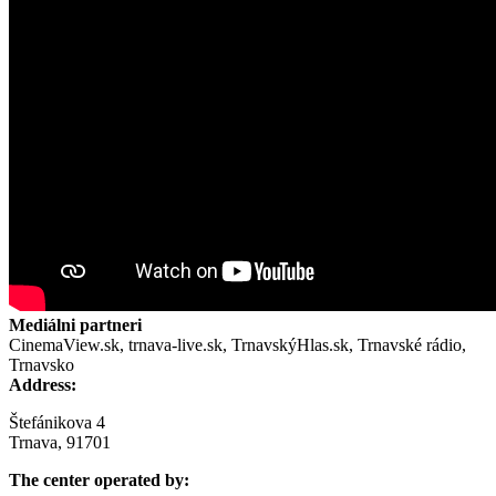
Mediálni partneri
CinemaView.sk, trnava-live.sk, TrnavskýHlas.sk, Trnavské rádio,
Trnavsko
Address:
Štefánikova 4
Trnava, 91701
The center operated by: