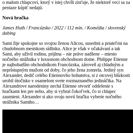
o malom chlapcovi, ktorý v istej chvíli zisťuje, že niektoré veci sa za
peniaze kúpiť nedajú.
Nová hračka
James Huth / Francúzsko / 2022 / 112 min. / Komédia / slovenský
dabing
Sami žije spokojne so svojou ženou Alicou, susedmi a priateľmi na
chudobnom mestskom sídlisku. Alice je však v očakávaní a tak
Sami, aby uživil rodinu, prijíma – nie práve nadšene – miesto
nočného strážnika v luxusnom obchodnom dome. Philippe Etienne
je najbohatším obchodníkom Francúzska, zároveň aj chladným a
neprístupným mužom od doby, čo jeho žena zomrela. Jediný syn
Alexander, dedič celého Etiennovho bohatstva, si z otcovej blízkosti
urobil útočisko v osamelom svete rozmaznaného jedináčika. Na
Alexandrove narodeniny nechá Etienne otvoriť oddelenie s
hračkami len pre neho, aby si vybral čokoľvek, čo si chlapec
zaumieni. Alexander si ako svoju novú hračku vyberie nočného
strážnika Samiho…