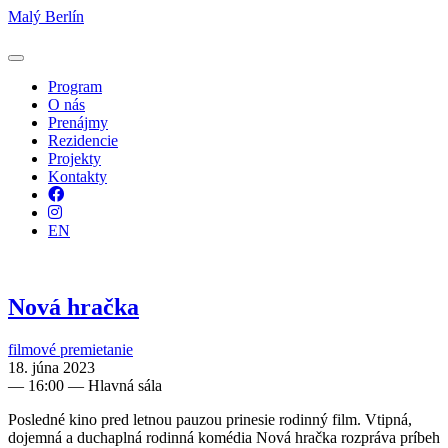
Malý Berlín
Program
O nás
Prenájmy
Rezidencie
Projekty
Kontakty
Facebook
Instagram
EN
Nová hračka
filmové premietanie
18. júna 2023
—
16:00
— Hlavná sála
Posledné kino pred letnou pauzou prinesie rodinný film. Vtipná,
dojemná a duchaplná rodinná komédia Nová hračka rozpráva príbeh