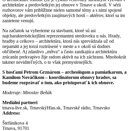
architektúre a predovšetkým jej obnove v Trnave a okolí. V sérii
rozhovorov vám priblížime nielen samotné témy a s nimi spojené
objekty, ale predovšetkým zaujímavých hostí – aktérov, ktorí sa im
zanietene venujú.
Na začiatok sa vyberieme za stavbami, ktoré sú asi
najcharakteristickejšími reprezentantmi stredoveku u nás. Hrady,
hradby a celkovo – architektúra, ktorá nás sprevádzala už od
nepamäti a jej torzá roztrúsené v meste a v okolí sú dodnes
obľúbené. Aj zdanlivo „mŕtva“ a často zanikajúca architektúra
zrúcanín prekvapivo žije radom aktivít na ich záchranu. Mnohokrát
takmer neviditeľných, o to však premyslenejších.
S hosťami Petrom Grznárom – archeológom a pamiatkarom, a
Kamilom Nováčikom – koordinátorom obnovy hradov, sa
budeme rozprávať o tom, ako pristupovať k ich obnove.
Moderuje: Miroslav Beňák
Mediálni partneri
trnava-live.sk, TrnavskýHlas.sk, Trnavské rádio, Trnavsko
Address:
Štefánikova 4
Trnava, 91701