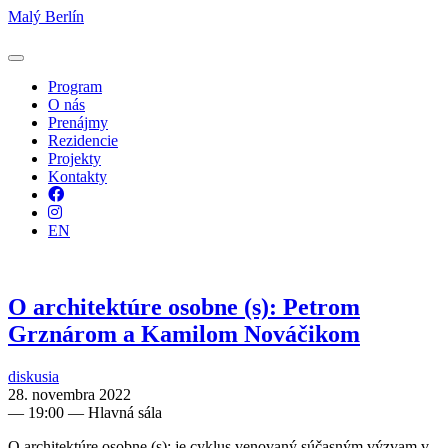
Malý Berlín
Program
O nás
Prenájmy
Rezidencie
Projekty
Kontakty
Facebook
Instagram
EN
O architektúre osobne (s): Petrom
Grznárom a Kamilom Nováčikom
diskusia
28. novembra 2022
—
19:00
— Hlavná sála
O architektúre osobne (s): je cyklus venovaný súčasným výzvam v