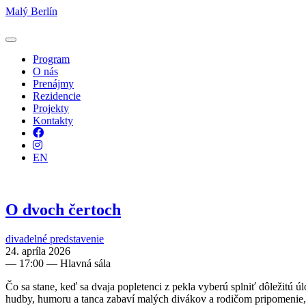
Malý Berlín
Program
O nás
Prenájmy
Rezidencie
Projekty
Kontakty
Facebook
Instagram
EN
O dvoch čertoch
divadelné predstavenie
24. apríla 2026
—
17:00
— Hlavná sála
Čo sa stane, keď sa dvaja popletenci z pekla vyberú splniť dôležitú ú
hudby, humoru a tanca zabaví malých divákov a rodičom pripomenie,