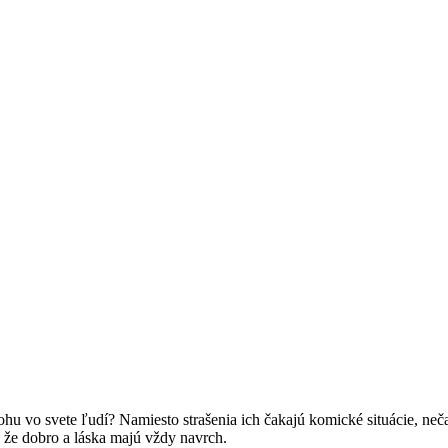
lohu vo svete ľudí? Namiesto strašenia ich čakajú komické situácie, neč
 že dobro a láska majú vždy navrch.