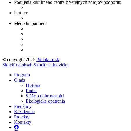
Podujatia kultúrneho centra z verejných zdrojov podporili:
Partner:
Mediálni partneri:
© copyright 2026
Publikum.sk
Tvorba stránok
: Enjoy
Skočiť na obsah
Skočiť na hlavičku
Program
O nás
História
Ľudia
Stáže a dobrovoľníci
Ekologické opatrenia
Prenájmy
Rezidencie
Projekty
Kontakty
Facebook