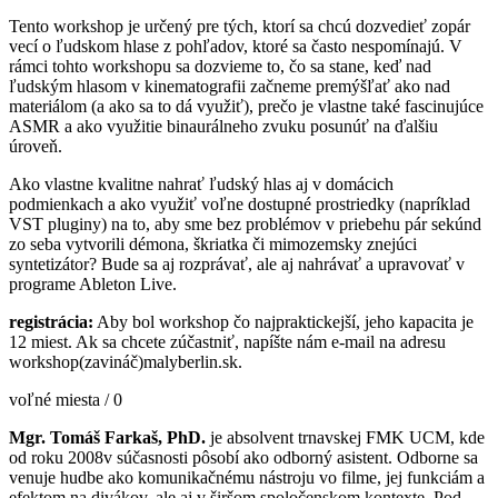
Tento workshop je určený pre tých, ktorí sa chcú dozvedieť zopár
vecí o ľudskom hlase z pohľadov, ktoré sa často nespomínajú. V
rámci tohto workshopu sa dozvieme to, čo sa stane, keď nad
ľudským hlasom v kinematografii začneme premýšľať ako nad
materiálom (a ako sa to dá využiť), prečo je vlastne také fascinujúce
ASMR a ako využitie binaurálneho zvuku posunúť na ďalšiu
úroveň.
Ako vlastne kvalitne nahrať ľudský hlas aj v domácich
podmienkach a ako využiť voľne dostupné prostriedky (napríklad
VST pluginy) na to, aby sme bez problémov v priebehu pár sekúnd
zo seba vytvorili démona, škriatka či mimozemsky znejúci
syntetizátor? Bude sa aj rozprávať, ale aj nahrávať a upravovať v
programe Ableton Live.
registrácia:
Aby bol workshop čo najpraktickejší, jeho kapacita je
12 miest. Ak sa chcete zúčastniť, napíšte nám e-mail na adresu
workshop(zavináč)malyberlin.sk.
voľné miesta / 0
Mgr. Tomáš Farkaš, PhD.
je absolvent trnavskej FMK UCM, kde
od roku 2008v súčasnosti pôsobí ako odborný asistent. Odborne sa
venuje hudbe ako komunikačnému nástroju vo filme, jej funkciám a
efektom na divákov, ale aj v širšom spoločenskom kontexte. Pod