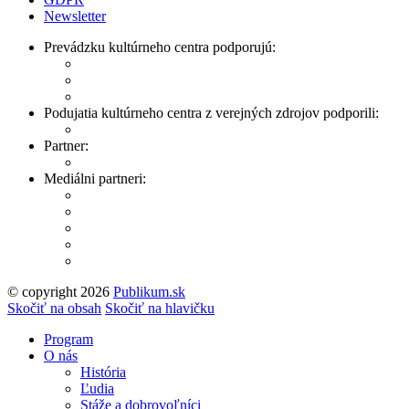
Newsletter
Prevádzku kultúrneho centra podporujú:
Podujatia kultúrneho centra z verejných zdrojov podporili:
Partner:
Mediálni partneri:
© copyright 2026
Publikum.sk
Tvorba stránok
: Enjoy
Skočiť na obsah
Skočiť na hlavičku
Program
O nás
História
Ľudia
Stáže a dobrovoľníci