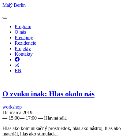
Malý Berlín
Program
O nás
Prenájmy
Rezidencie
Projekty
Kontakty
Facebook
Instagram
EN
O zvuku inak: Hlas okolo nás
workshop
16. marca 2019
—
15:00
—
17:00
— Hlavná sála
Hlas ako komunikačný prostriedok, hlas ako nástroj, hlas ako
materiál, hlas ako stimulácia.