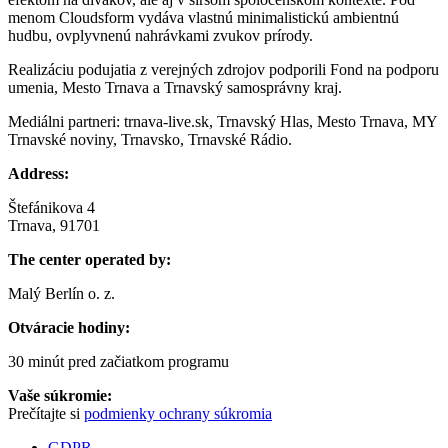
menom Cloudsform vydáva vlastnú minimalistickú ambientnú
hudbu, ovplyvnenú nahrávkami zvukov prírody.
Realizáciu podujatia z verejných zdrojov podporili Fond na podporu
umenia, Mesto Trnava a Trnavský samosprávny kraj.
Mediálni partneri: trnava-live.sk, Trnavský Hlas, Mesto Trnava, MY
Trnavské noviny, Trnavsko, Trnavské Rádio.
Address:
Štefánikova 4
Trnava, 91701
The center operated by:
Malý Berlín o. z.
Otváracie hodiny:
30 minút pred začiatkom programu
Vaše súkromie:
Prečítajte si
podmienky ochrany súkromia
GDPR