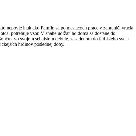
o nepovie inak ako Pamfir, sa po mesiacoch práce v zahraničí vracia
 otca, potrebuje vzor. V snahe udržať ho doma sa dostane do
Sobčuk vo svojom sebaistom debute, zasadenom do farbistého sveta
tickejších hrdinov poslednej doby.