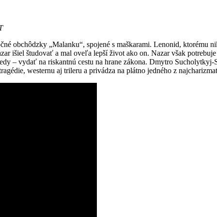
ČT
očné obchôdzky „Malanku“, spojené s maškarami. Lenonid, ktorému nikt
r išiel študovať a mal oveľa lepší život ako on. Nazar však potrebuje
ledy – vydať na riskantnú cestu na hrane zákona. Dmytro Sucholytkyj-
agédie, westernu aj trileru a privádza na plátno jedného z najcharizma