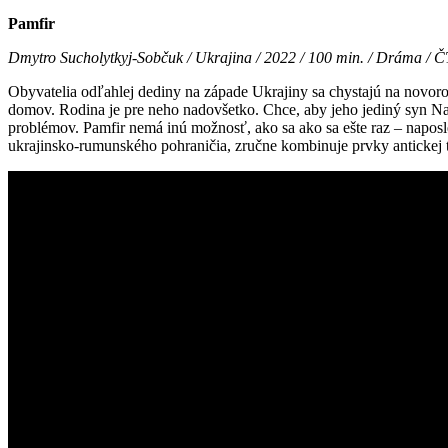
Pamfir
Dmytro Sucholytkyj-Sobčuk / Ukrajina / 2022 / 100 min. / Dráma / 
Obyvatelia odľahlej dediny na západe Ukrajiny sa chystajú na novor
domov. Rodina je pre neho nadovšetko. Chce, aby jeho jediný syn Naza
problémov. Pamfir nemá inú možnosť, ako sa ako sa ešte raz – napos
ukrajinsko-rumunského pohraničia, zručne kombinuje prvky antickej tr