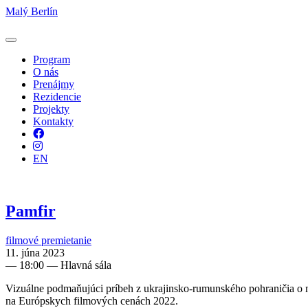
Malý Berlín
Program
O nás
Prenájmy
Rezidencie
Projekty
Kontakty
Facebook
Instagram
EN
Pamfir
filmové premietanie
11. júna 2023
—
18:00
— Hlavná sála
Vizuálne podmaňujúci príbeh z ukrajinsko-rumunského pohraničia o m
na Európskych filmových cenách 2022.