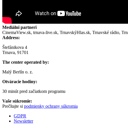
Mediálni partneri
CinemaView.sk, trnava-live.sk, TrnavskýHlas.sk, Trnavské rádio, Tr
Address:
Štefánikova 4
Trnava, 91701
The center operated by:
Malý Berlín o. z.
Otváracie hodiny:
30 minút pred začiatkom programu
Vaše súkromie:
Prečítajte si
podmienky ochrany súkromia
GDPR
Newsletter