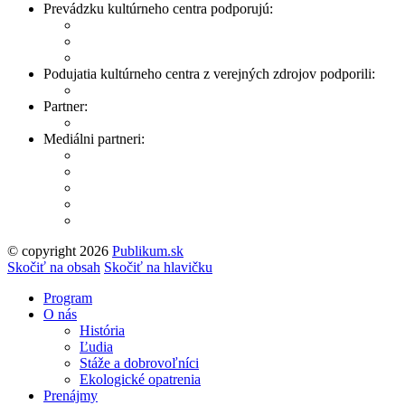
Prevádzku kultúrneho centra podporujú:
Podujatia kultúrneho centra z verejných zdrojov podporili:
Partner:
Mediálni partneri:
© copyright 2026
Publikum.sk
Tvorba stránok
: Enjoy
Skočiť na obsah
Skočiť na hlavičku
Program
O nás
História
Ľudia
Stáže a dobrovoľníci
Ekologické opatrenia
Prenájmy