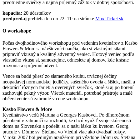
prvotriedne sviečky a najmä príjemný zážitok v dobrej spoločnosti.
kapacita:
20 účastníkov
predpredaj
prebieha len do 22. 11: na stránke
MaxiTicket.sk
O workshope
Počas dvojhodinového workshopu pod vedením kvetinárov z Kasbo
Flowers & More sa návštevníci naučia, ako si vlastnými silami
pripraviť vkusný a kvalitný adventný veniec. Hotový veniec podľa
vlastného vkusu si, samozrejme, odnesiete aj domov, kde krásne
rozvonia a spríjemní advent.
Vence sa budú pliesť zo slameného kruhu, trvácnej čečiny
neopadavej normandskej jedličky, sušeného ovocia a šišiek, mašlí a
dekorácií rôznych farieb a overených sviečok, ktoré si aj po horení
zachovajú pekný výzor. Všetok materiál, potrebné prístroje a malé
občerstvenie sú zahrnuté v cene workshopu.
Kasbo Flowers & More
Kvetinárstvo vedú Martina a Georges Kasbovci. Po dlhoročnom
pôsobení v zahraničí sa rozhodli, že chcú využiť svoje skúsenosti
doma na Slovensku a podeliť sa o našu lásku ku kvetom. Georg
pracuje v Dóme sv. Štefana vo Viedni viac ako dvadsať rokov.
V roku 2007 bol jediným aranžérom pri výzdobe Dómu sv. Štefana