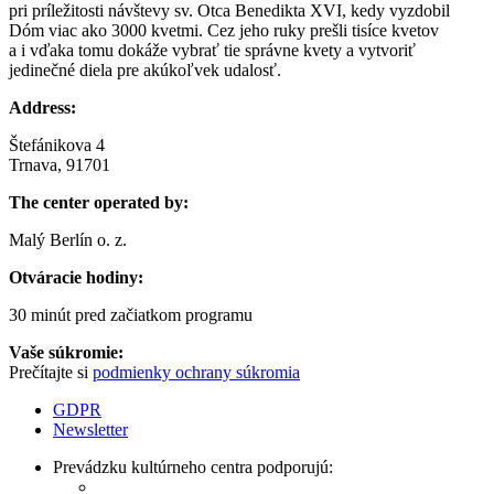
pri príležitosti návštevy sv. Otca Benedikta XVI, kedy vyzdobil
Dóm viac ako 3000 kvetmi. Cez jeho ruky prešli tisíce kvetov
a i vďaka tomu dokáže vybrať tie správne kvety a vytvoriť
jedinečné diela pre akúkoľvek udalosť.
Address:
Štefánikova 4
Trnava, 91701
The center operated by:
Malý Berlín o. z.
Otváracie hodiny:
30 minút pred začiatkom programu
Vaše súkromie:
Prečítajte si
podmienky ochrany súkromia
GDPR
Newsletter
Prevádzku kultúrneho centra podporujú: