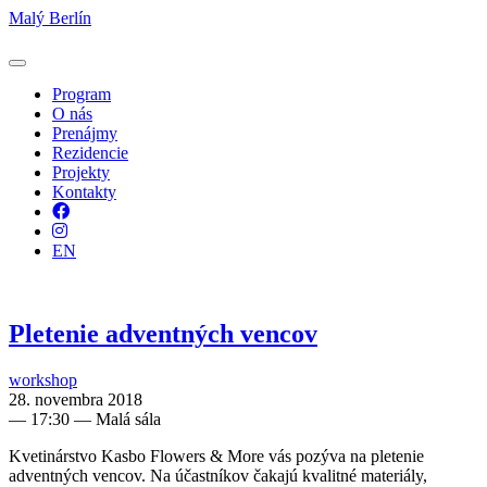
Malý Berlín
Program
O nás
Prenájmy
Rezidencie
Projekty
Kontakty
Facebook
Instagram
EN
Pletenie adventných vencov
workshop
28. novembra 2018
—
17:30
— Malá sála
Kvetinárstvo Kasbo Flowers & More vás pozýva na pletenie
adventných vencov. Na účastníkov čakajú kvalitné materiály,