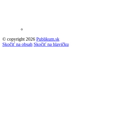
© copyright 2026
Publikum.sk
Tvorba stránok
: Enjoy
Skočiť na obsah
Skočiť na hlavičku