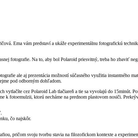
ičová. Ema vám predstaví a ukáže experimentálnu fotografickú techni
ej fotografie. Na to, aby bol Polaroid priesvitný, treba ho zbaviť ne
ografie ale aj prezentácia možností súčasného využitia instantného mat
mozrejme pod odborným dohľadom.
 ich vytlačíte cez Polaroid Lab tlačiareň a tie sa vyvolajú do 15minút.
eme k fotoemulzii, ktorú necháme na prednom plastovom nosiči. Prekrý
.
nku, čo najskôr.
fiou, pričom svoju tvorbu stavia na filozofickom kontexte a experiment