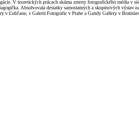
negácie. V teoretických prácach skúma zmeny fotografického média v s
agogička. Absolvovala desiatky samostatných a skupinových výstav na 
ery v Ľubľane, v Galerii Fotografic v Prahe a Gandy Gallery v Bratislav