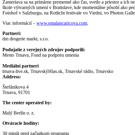
Zameriava sa na primárne premenné ako čas, svetlo a priestor a ich 
škole výtvarných umení v Bratislave, kde momentálne pôsobí ako ped
Fotohof v Salzburgu, na Rotlicht festivale vo Viedni, vo Photon Gall
Viac informácií –
www.emalancaricova.com
.
Partneri:
dm drogerie markt, s.r.o.
Podujatie z verejných zdrojov podporili:
Mesto Trnava, Fond na podporu umenia
Mediálni partneri
trnava-live.sk, TrnavskýHlas.sk, Trnavské rádio, Trnavsko
Address:
Štefánikova 4
Trnava, 91701
The center operated by:
Malý Berlín o. z.
Otváracie hodiny:
30 minút pred začiatkom programu