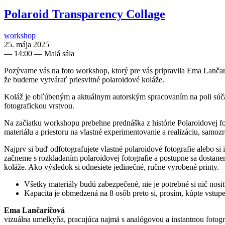
Polaroid Transparency Collage
workshop
25. mája 2025
—
14:00
— Malá sála
Pozývame vás na foto workshop, ktorý pre vás pripravila Ema Lančar
že budeme vytvárať priesvitné polaroidové koláže.
Koláž je obľúbeným a aktuálnym autorským spracovaním na poli súčasn
fotografickou vrstvou.
Na začiatku workshopu prebehne prednáška z histórie Polaroidovej fot
materiálu a priestoru na vlastné experimentovanie a realizáciu, sa
Najprv si buď odfotografujete vlastné polaroidové fotografie alebo si
začneme s rozkladaním polaroidovej fotografie a postupne sa dostan
koláže. Ako výsledok si odnesiete jedinečné, ručne vyrobené printy.
Všetky materiály budú zabezpečené, nie je potrebné si nič nosiť
Kapacita je obmedzená na 8 osôb preto si, prosím, kúpte vstupe
Ema Lančaričová
vizuálna umelkyňa, pracujúca najmä s analógovou a instantnou fotogra