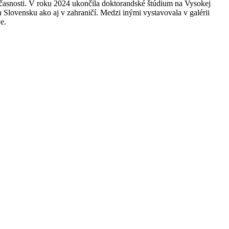
účasnosti. V roku 2024 ukončila doktorandské štúdium na Vysokej
Slovensku ako aj v zahraničí. Medzi inými vystavovala v galérii
e.