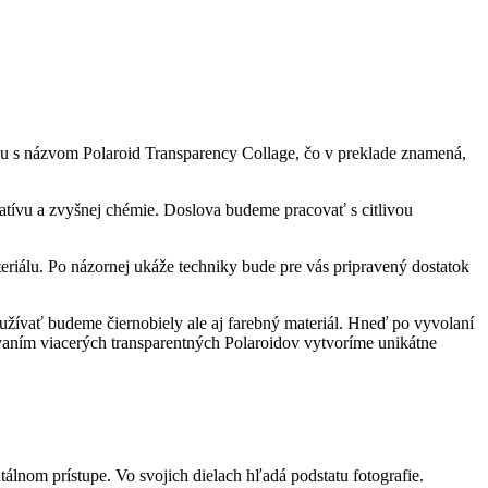
ku s názvom Polaroid Transparency Collage, čo v preklade znamená,
gatívu a zvyšnej chémie. Doslova budeme pracovať s citlivou
eriálu. Po názornej ukáže techniky bude pre vás pripravený dostatok
 Používať budeme čiernobiely ale aj farebný materiál. Hneď po vyvolaní
vaním viacerých transparentných Polaroidov vytvoríme unikátne
álnom prístupe. Vo svojich dielach hľadá podstatu fotografie.