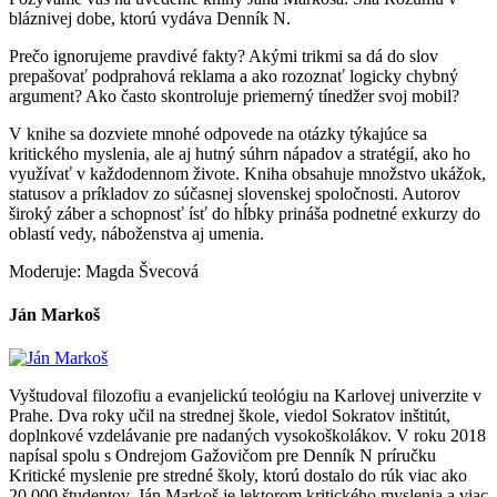
bláznivej dobe, ktorú vydáva Denník N.
Prečo ignorujeme pravdivé fakty? Akými trikmi sa dá do slov
prepašovať podprahová reklama a ako rozoznať logicky chybný
argument? Ako často skontroluje priemerný tínedžer svoj mobil?
V knihe sa dozviete mnohé odpovede na otázky týkajúce sa
kritického myslenia, ale aj hutný súhrn nápadov a stratégií, ako ho
využívať v každodennom živote. Kniha obsahuje množstvo ukážok,
statusov a príkladov zo súčasnej slovenskej spoločnosti. Autorov
široký záber a schopnosť ísť do hĺbky prináša podnetné exkurzy do
oblastí vedy, náboženstva aj umenia.
Moderuje: Magda Švecová
Ján Markoš
Vyštudoval filozofiu a evanjelickú teológiu na Karlovej univerzite v
Prahe. Dva roky učil na strednej škole, viedol Sokratov inštitút,
doplnkové vzdelávanie pre nadaných vysokoškolákov. V roku 2018
napísal spolu s Ondrejom Gažovičom pre Denník N príručku
Kritické myslenie pre stredné školy, ktorú dostalo do rúk viac ako
20 000 študentov. Ján Markoš je lektorom kritického myslenia a viac