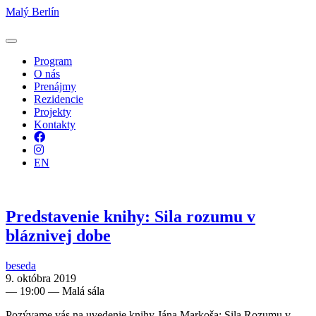
Malý Berlín
Program
O nás
Prenájmy
Rezidencie
Projekty
Kontakty
Facebook
Instagram
EN
Predstavenie knihy: Sila rozumu v
bláznivej dobe
beseda
9. októbra 2019
—
19:00
— Malá sála
Pozývame vás na uvedenie knihy Jána Markoša: Sila Rozumu v