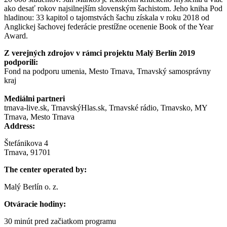
ako desať rokov najsilnejším slovenským šachistom. Jeho kniha Pod
hladinou: 33 kapitol o tajomstvách šachu získala v roku 2018 od
Anglickej šachovej federácie prestížne ocenenie Book of the Year
Award.
Z verejných zdrojov v rámci projektu Malý Berlín 2019
podporili:
Fond na podporu umenia, Mesto Trnava, Trnavský samosprávny
kraj
Mediálni partneri
trnava-live.sk, TrnavskýHlas.sk, Trnavské rádio, Trnavsko, MY
Trnava, Mesto Trnava
Address:
Štefánikova 4
Trnava, 91701
The center operated by:
Malý Berlín o. z.
Otváracie hodiny:
30 minút pred začiatkom programu