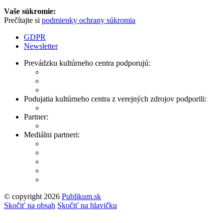
Vaše súkromie:
Prečítajte si
podmienky ochrany súkromia
GDPR
Newsletter
Prevádzku kultúrneho centra podporujú:
Podujatia kultúrneho centra z verejných zdrojov podporili:
Partner:
Mediálni partneri:
© copyright 2026
Publikum.sk
Tvorba stránok
: Enjoy
Skočiť na obsah
Skočiť na hlavičku