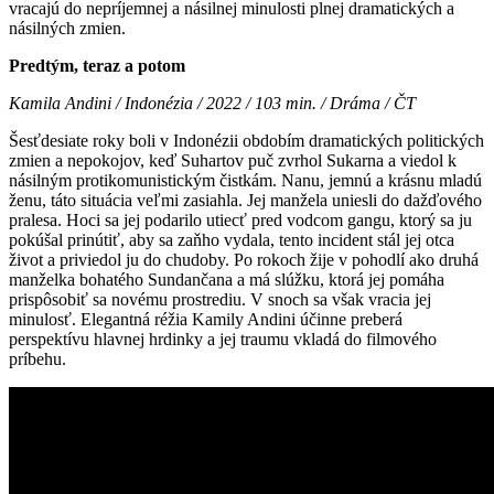
vracajú do nepríjemnej a násilnej minulosti plnej dramatických a
násilných zmien.
Predtým, teraz a potom
Kamila Andini / Indonézia / 2022 / 103 min. / Dráma / ČT
Šesťdesiate roky boli v Indonézii obdobím dramatických politických
zmien a nepokojov, keď Suhartov puč zvrhol Sukarna a viedol k
násilným protikomunistickým čistkám. Nanu, jemnú a krásnu mladú
ženu, táto situácia veľmi zasiahla. Jej manžela uniesli do dažďového
pralesa. Hoci sa jej podarilo utiecť pred vodcom gangu, ktorý sa ju
pokúšal prinútiť, aby sa zaňho vydala, tento incident stál jej otca
život a priviedol ju do chudoby. Po rokoch žije v pohodlí ako druhá
manželka bohatého Sundančana a má slúžku, ktorá jej pomáha
prispôsobiť sa novému prostrediu. V snoch sa však vracia jej
minulosť. Elegantná réžia Kamily Andini účinne preberá
perspektívu hlavnej hrdinky a jej traumu vkladá do filmového
príbehu.