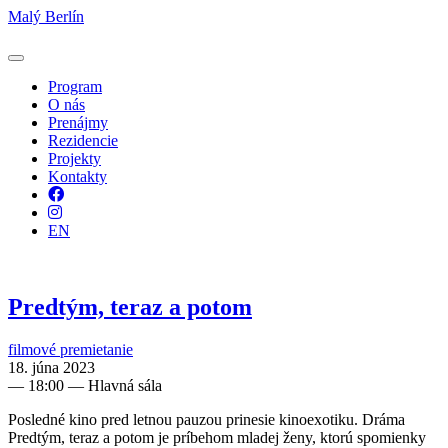
Malý Berlín
Program
O nás
Prenájmy
Rezidencie
Projekty
Kontakty
Facebook
Instagram
EN
Predtým, teraz a potom
filmové premietanie
18. júna 2023
—
18:00
— Hlavná sála
Posledné kino pred letnou pauzou prinesie kinoexotiku. Dráma
Predtým, teraz a potom je príbehom mladej ženy, ktorú spomienky