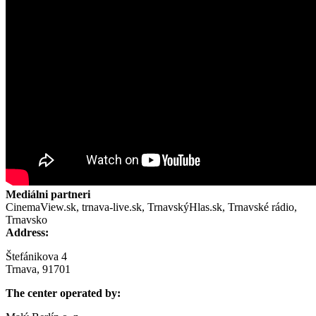
Mediálni partneri
CinemaView.sk, trnava-live.sk, TrnavskýHlas.sk, Trnavské rádio,
Trnavsko
Address:
Štefánikova 4
Trnava, 91701
The center operated by: