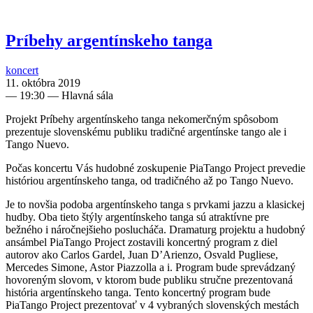
Príbehy argentínskeho tanga
koncert
11. októbra 2019
—
19:30
— Hlavná sála
Projekt Príbehy argentínskeho tanga nekomerčným spôsobom
prezentuje slovenskému publiku tradičné argentínske tango ale i
Tango Nuevo.
Počas koncertu Vás hudobné zoskupenie PiaTango Project prevedie
históriou argentínskeho tanga, od tradičného až po Tango Nuevo.
Je to novšia podoba argentínskeho tanga s prvkami jazzu a klasickej
hudby. Oba tieto štýly argentínskeho tanga sú atraktívne pre
bežného i náročnejšieho poslucháča. Dramaturg projektu a hudobný
ansámbel PiaTango Project zostavili koncertný program z diel
autorov ako Carlos Gardel, Juan D’Arienzo, Osvald Pugliese,
Mercedes Simone, Astor Piazzolla a i. Program bude sprevádzaný
hovoreným slovom, v ktorom bude publiku stručne prezentovaná
história argentínskeho tanga. Tento koncertný program bude
PiaTango Project prezentovať v 4 vybraných slovenských mestách