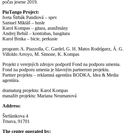
počas jesene 2019.
PiaTango Project:
Iveta Štrbák Pandiová – spev
Samuel Mikláš – husle
Karol Kompas – gitara, aranžmány
Andrej Behúl – kontrabas, basgitara
Karol Brnka – bicie, perkusie
program: A. Piazzolla, C. Gardel, G. H. Matos Rodríguez, Á. G.
Villoldo Arroyo, M. Simone, K. Kompas
Projekt z verejných zdrojov podporil Fond na podporu umenia.
Fond na podporu umenia je hlavným partnerom projektu.
Partner projektu – reklamná agentúra BODKA, Idea & Media
agentúra.
dramaturg projektu: Karol Kompas
manažér projektu: Mariana Neumanová
Address:
Štefánikova 4
Trnava, 91701
The center operated by: