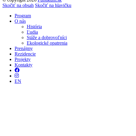
Tvorba stránok
: Enjoy
Skočiť na obsah
Skočiť na hlavičku
Program
O nás
História
Ľudia
Stáže a dobrovoľníci
Ekologické opatrenia
Prenájmy
Rezidencie
Projekty
Kontakty
Facebook
Instagram
EN