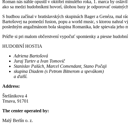
Roman nás náhle opustil v októbri minulého roka, 1. marca by oslávi
ako sa medzi hudobníkmi hovorí, úlohou basy je odporovať ostatných 
S hudbou začínal v bratislavských skupinách Bager a Genéza, mal rád
Bartošovej na pomedzí fusion, popu a world music, s ktorou nahral 
posledným angažmánom bola skupina Romanika, kde spievala jeho ma
Príďte si pri malom občerstvení vypočuť spomienky a piesne hudobní
HUDOBNÍ HOSTIA
Adriena Bartošová
Juraj Turtev a Ivan Tomovič
Stanislav Palúch, Marcel Comendant, Stano Počaji
skupina Diadem (s Petrom Bitnerom a spevákom)
a ďalší.
Address:
Štefánikova 4
Trnava, 91701
The center operated by:
Malý Berlín o. z.