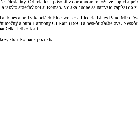
l šesťdesiatiny. Od mladosti pôsobil v ohromnom množstve kapiel a prá
a takýto srdečný bol aj Roman. Vďaka hudbe sa natrvalo zapísal do ži
 aj blues a hral v kapelách Bluesweiser a Electric Blues Band Mira D
výnimočný album Harmony Of Rain (1991) a neskôr ďalšie dva. Neskôr 
nželka Ildikó Kali.
kov, ktorí Romana poznali.