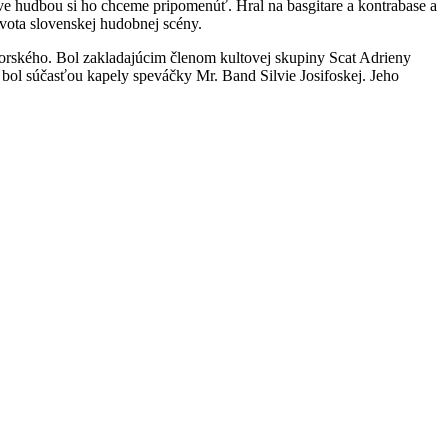
ve hudbou si ho chceme pripomenúť. Hral na basgitare a kontrabase a
vota slovenskej hudobnej scény.
vorského. Bol zakladajúcim členom kultovej skupiny Scat Adrieny
bol súčasťou kapely speváčky Mr. Band Silvie Josifoskej. Jeho