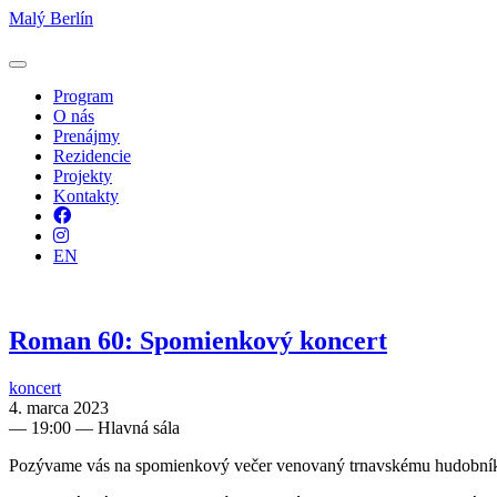
Malý Berlín
Program
O nás
Prenájmy
Rezidencie
Projekty
Kontakty
Facebook
Instagram
EN
Roman 60: Spomienkový koncert
koncert
4. marca 2023
—
19:00
— Hlavná sála
Pozývame vás na spomienkový večer venovaný trnavskému hudobní