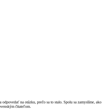
sia odpovedať na otázku, prečo sa to stalo. Spolu sa zamyslíme, ako
slovenským čitateľom.