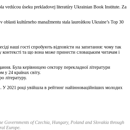
a vedúcou úseku prekladovej literatúry Ukrainian Book Institute. Za
u v oblasti kultúrneho manažmentu stala laureátkou Ukraine’s Top 30
есіді наші гості спробують відповісти на запитання: чому так
ому контексті та що вона може принести словацьким читачам і
дання. Була керівницею сектору перекладної літератури
 у 24 країнах світу.
ро літературу.
t». У 2021 році увійшла в рейтинг найінноваційніших молодих
 the Governments of Czechia, Hungary, Poland and Slovakia through
tral Europe.