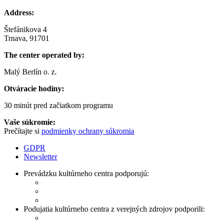
Address:
Štefánikova 4
Trnava, 91701
The center operated by:
Malý Berlín o. z.
Otváracie hodiny:
30 minút pred začiatkom programu
Vaše súkromie:
Prečítajte si
podmienky ochrany súkromia
GDPR
Newsletter
Prevádzku kultúrneho centra podporujú:
Podujatia kultúrneho centra z verejných zdrojov podporili: