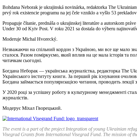
Bohdana Neborak je ukrajinská novinárka, redaktorka The Ukrainians 
prvý rok existencie programu na jej čele vzniklo a vyšlo 53 prekladov
Propaguje čítanie, prednáša o ukrajinskej literatúre a autorskom prá
Under 30 od Kyiv Post. V roku 2021 sa dostala do výberu najinovatí
Moderuje Michal Hvorecký.
Незважаючи на спільний кордон з Україною, ми все ще мало знаєм
сталося. Разом поміркуємо, який вплив на це мала історія та по
читачкам сьогодні.
Богдана Неборак — українська журналістка, редакторка The Ukr
Українського інституту книги. За перший рік існування очолюв
Богдана займається популяризацією читання, проводить лекції з 
У 2020 році за успішну роботу в культурному менеджменті стал
журналістів.
Модерує Міхал Гворецький.
The event is a part of the project Integration of young Ukrainian refu
Visegrad Grants from International Visegrad Fund. The mission of the