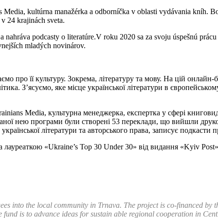
Media, kultúrna manažérka a odborníčka v oblasti vydávania kníh. Bol
 v 24 krajinách sveta.
ve a nahráva podcasty o literatúre.V roku 2020 sa za svoju úspešnú prác
vnejších mladých novinárov.
о про її культуру. Зокрема, літературу та мову. На цій онлайн-б
літика. З’ясуємо, яке місце української літератури в європейськ
ainians Media, культурна менеджерка, експертка у сфері книгови
аної нею програми були створені 53 переклади, що вийшли друком
української літератури та авторського права, записує подкасти п
а лауреаткою «Ukraine’s Top 30 Under 30» від видання «Kyiv Pos
gees into the local community in Trnava.
The project is co-financed by
 fund is to advance ideas for sustain able regional cooperation in Cen