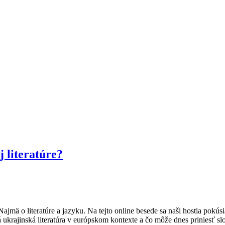
j literatúre?
Najmä o literatúre a jazyku. Na tejto online besede sa naši hostia pokú
 má ukrajinská literatúra v európskom kontexte a čo môže dnes priniesť 