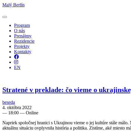
Malý Berlín
Program
O nás
Prenájmy
Rezidencie
Projekty
Kontakty
Facebook
Instagram
EN
Stratené v preklade: čo vieme o ukrajinske
beseda
4. októbra 2022
—
18:00
— Online
Napriek spoločnej hranici s Ukrajinou vieme o jej kultúre stále málo. 
aktuálnu situáciu ovplyvnila história a politika. Zistíme, aké miesto