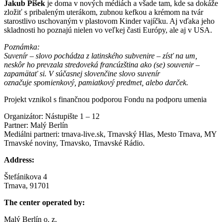
Jakub Pišek
je doma v nových médiách a všade tam, kde sa dokáže
zložiť s pribaleným uterákom, zubnou kefkou a krémom na tvár
starostlivo uschovaným v plastovom Kinder vajíčku. Aj vďaka jeho
skladnosti ho poznajú nielen vo veľkej časti Európy, ale aj v USA.
Poznámka:
Suvenír – slovo pochádza z latinského subvenire – zísť na um,
neskôr ho prevzala stredoveká francúzština ako (se) souvenir –
zapamätať si. V súčasnej slovenčine slovo suvenír
označuje spomienkový, pamiatkový predmet, alebo darček.
Projekt vznikol s finančnou podporou Fondu na podporu umenia
Organizátor: Nástupište 1 – 12
Partner: Malý Berlín
Mediálni partneri: trnava-live.sk, Trnavský Hlas, Mesto Trnava, MY
Trnavské noviny, Trnavsko, Trnavské Rádio.
Address:
Štefánikova 4
Trnava, 91701
The center operated by:
Malý Berlín o. z.