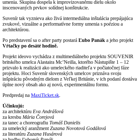
umenia. Skupina dospela k improvizovanému dielu okolo
inscenovaných prvkov solídnej konštrukcie.
Suvenír tak vyznieva ako živá intermediálna inštalácia prepájajúca
zvukové, vizuálne a performatívne formy umenia s poéziou a
architektúrou.
Po predstavení sa o after party postará
Ľubo Panák
a jeho projekt
Vŕtačky po desáté hodině.
Projekt ideovo vychádza z multimediálneho projektu SOUVENIR
britského umelca Alastaira Mc’Neilla, ktorého Nástupište 1 – 12
prizvalo k realizácii ako umeleckého riaditeľa v počiatočnej fáze
projektu. Hoci Suvenír slovenských umelcov priznáva svoju
inšpiráciu pôvodným dielom z Veľkej Británie, v ich podaní dostáva
úplne nový obsah ako aj novú, experimentálnu formu.
Predpredaj na
MaxiTicket.sk
.
Účinkujú:
za architektúru
Eva Andrášová
za kresbu
Mária Čorejová
za tanec a choreografiu
Tomáš Danielis
za umelecký aranžment
Zuzana Novotová Godálová
za literatúru
Zuzana Husárová
za hudbu
Ľubomír Panák