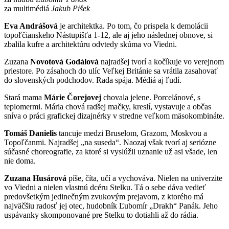
za multimédiá
Jakub Pišek
Eva Andrášová
je architektka. Po tom, čo prispela k demolácii
topoľčianskeho Nástupišťa 1-12, ale aj jeho následnej obnove, si
zbalila kufre a architektúru odvtedy skúma vo Viedni.
Zuzana
Novotová Godálová
najradšej tvorí a kočíkuje vo verejnom
priestore. Po zásahoch do ulíc Veľkej Británie sa vrátila zasahovať
do slovenských podchodov. Rada spája. Médiá aj ľudí.
Stará mama
Márie Čorejovej
chovala jelene. Porcelánové, s
teplomermi. Mária chová radšej mačky, kreslí, vystavuje a občas
sníva o práci grafickej dizajnérky v stredne veľkom mäsokombináte.
Tomáš Danielis
tancuje medzi Bruselom, Grazom, Moskvou a
Topoľčanmi. Najradšej „na suseda“. Naozaj však tvorí aj seriózne
súčasné choreografie, za ktoré si vyslúžil uznanie už asi všade, len
nie doma.
Zuzana Husárová
píše, číta, učí a vychováva. Nielen na univerzite
vo Viedni a nielen vlastnú dcéru Stelku. Tá o sebe dáva vedieť
predovšetkým jedinečným zvukovým prejavom, z ktorého má
najväčšiu radosť jej otec, hudobník Ľubomír „Drakh“ Panák. Jeho
uspávanky skomponované pre Stelku to dotiahli až do rádia.