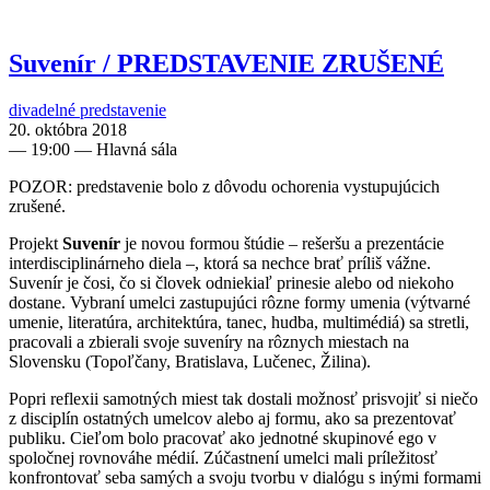
Suvenír / PREDSTAVENIE ZRUŠENÉ
divadelné predstavenie
20. októbra 2018
—
19:00
— Hlavná sála
POZOR: predstavenie bolo z dôvodu ochorenia vystupujúcich
zrušené.
Projekt
Suvenír
je novou formou štúdie – rešeršu a prezentácie
interdisciplinárneho diela –, ktorá sa nechce brať príliš vážne.
Suvenír je čosi, čo si človek odniekiaľ prinesie alebo od niekoho
dostane. Vybraní umelci zastupujúci rôzne formy umenia (výtvarné
umenie, literatúra, architektúra, tanec, hudba, multimédiá) sa stretli,
pracovali a zbierali svoje suveníry na rôznych miestach na
Slovensku (Topoľčany, Bratislava, Lučenec, Žilina).
Popri reflexii samotných miest tak dostali možnosť prisvojiť si niečo
z disciplín ostatných umelcov alebo aj formu, ako sa prezentovať
publiku. Cieľom bolo pracovať ako jednotné skupinové ego v
spoločnej rovnováhe médií. Zúčastnení umelci mali príležitosť
konfrontovať seba samých a svoju tvorbu v dialógu s inými formami