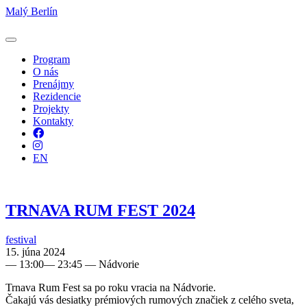
Malý Berlín
Program
O nás
Prenájmy
Rezidencie
Projekty
Kontakty
Facebook
Instagram
EN
TRNAVA RUM FEST 2024
festival
15. júna 2024
—
13:00
—
23:45
— Nádvorie
Trnava Rum Fest sa po roku vracia na Nádvorie.
Čakajú vás desiatky prémiových rumových značiek z celého sveta,