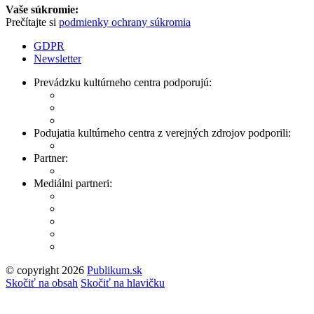
Vaše súkromie:
Prečítajte si
podmienky ochrany súkromia
GDPR
Newsletter
Prevádzku kultúrneho centra podporujú:
Podujatia kultúrneho centra z verejných zdrojov podporili:
Partner:
Mediálni partneri:
© copyright 2026
Publikum.sk
Tvorba stránok
: Enjoy
Skočiť na obsah
Skočiť na hlavičku