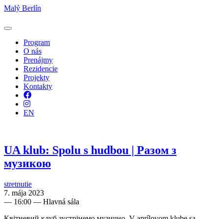
Malý Berlín
Program
O nás
Prenájmy
Rezidencie
Projekty
Kontakty
Facebook
Instagram
EN
UA klub: Spolu s hudbou | Разом з
музикою
stretnutie
7. mája 2023
—
16:00
— Hlavná sála
Квітневий клуб зустрінемо музично. V aprílovom klube sa