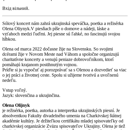
Вхід вільний.
Sólový koncert nám zahrá ukrajinská speváčka, poetka a režisérka
Olena Oliynyk.V piesňach píše o domove a nádeji, láske a
vzťahoch medzi ľuďmi. Jej piesne sú ľahké, no fascinujú svojou
hĺbkou.
Olena od marca 2022 dočasne žije na Slovensku. So svojimi
dcérami žije v Novom Meste nad Váhom a spoločne organizujú
charitatívne koncerty a venujú peniaze dobrovoľníkom, ktorí
pomáhajú krajanom postihnutým vojnou.
Príďte si ju vypočuť aj porozprávať sa s Olenou a dozvedieť sa viac
o jej práci a životnej ceste. Spolu si užijeme tvorivú a uvoľnenú
nedeľu.
Vstup voľný.
Jazyk: slovenčina a ukrajinčina.
Olena Olijnyk
je režisérka, poetka, autorka a interpretka ukrajinských piesní. Je
absolventkou Fakulty divadelného umenia na Charkivskej štátnej
akadémie kultúry. Je držiteľkou certifikátu mladej spisovateľky od
charkivskej organizácie Zväzu spisovateľov Ukrajiny. Olena je tiež