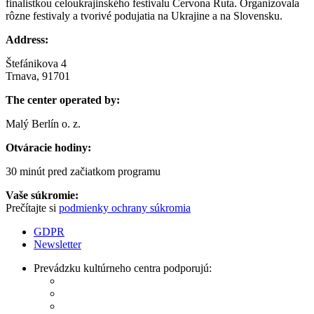
finalistkou celoukrajinského festivalu Červona Ruta. Organizovala
rôzne festivaly a tvorivé podujatia na Ukrajine a na Slovensku.
Address:
Štefánikova 4
Trnava, 91701
The center operated by:
Malý Berlín o. z.
Otváracie hodiny:
30 minút pred začiatkom programu
Vaše súkromie:
Prečítajte si
podmienky ochrany súkromia
GDPR
Newsletter
Prevádzku kultúrneho centra podporujú: