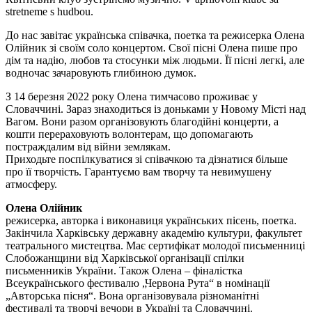
stretneme s hudbou.
До нас завітає українська співачка, поетка та режисерка Олена
Олійник зі своїм соло концертом. Свої пісні Олена пише про
дім та надію, любов та стосунки між людьми. Її пісні легкі, але
водночас зачаровують глибиною думок.
З 14 березня 2022 року Олена тимчасово проживає у
Словаччині. Зараз знаходиться із доньками у Новому Місті над
Вагом. Вони разом організовують благодійні концерти, а
кошти перераховують волонтерам, що допомагають
постраждалим від війни землякам.
Приходьте поспілкуватися зі співачкою та дізнатися більше
про її творчість. Гарантуємо вам творчу та невимушену
атмосферу.
Олена Олійник
режисерка, авторка і виконавиця українських пісень, поетка.
Закінчила Харківську державну академію культури, факультет
театрального мистецтва. Має сертифікат молодої письменниці
Слобожанщини від Харківської організації спілки
письменників України. Також Олена – фіналістка
Всеукраїнського фестивалю „Червона Рута“ в номінації
„Авторська пісня“. Вона організовувала різноманітні
фестивалі та творчі вечори в Україні та Словаччині.