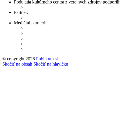
Podujatia kultúrneho centra z verejných zdrojov podporili:
Partner:
Mediálni partneri:
© copyright 2026
Publikum.sk
Tvorba stránok
: Enjoy
Skočiť na obsah
Skočiť na hlavičku