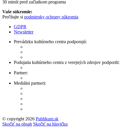
30 minút pred začiatkom programu
Vaše súkromie:
Prečítajte si
podmienky ochrany súkromia
GDPR
Newsletter
Prevádzku kultúrneho centra podporujú:
Podujatia kultúrneho centra z verejných zdrojov podporili:
Partner:
Mediálni partneri:
© copyright 2026
Publikum.sk
Tvorba stránok
: Enjoy
Skočiť na obsah
Skočiť na hlavičku