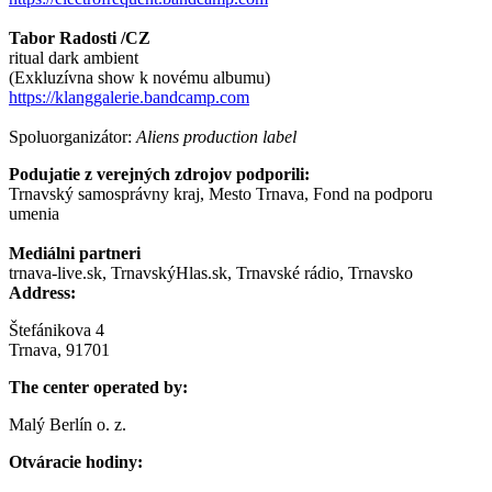
Tabor Radosti /CZ
ritual dark ambient
(Exkluzívna show k novému albumu)
https://klanggalerie.bandcamp.com
Spoluorganizátor:
Aliens production label
Podujatie z verejných zdrojov podporili:
Trnavský samosprávny kraj, Mesto Trnava, Fond na podporu
umenia
Mediálni partneri
trnava-live.sk, TrnavskýHlas.sk, Trnavské rádio, Trnavsko
Address:
Štefánikova 4
Trnava, 91701
The center operated by:
Malý Berlín o. z.
Otváracie hodiny: