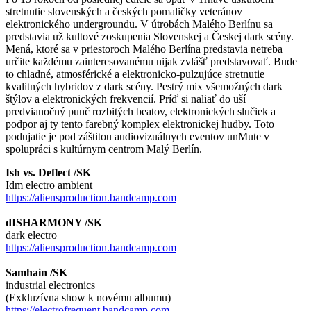
stretnutie slovenských a českých pomaličky veteránov
elektronického undergroundu. V útrobách Malého Berlínu sa
predstavia už kultové zoskupenia Slovenskej a Českej dark scény.
Mená, ktoré sa v priestoroch Malého Berlína predstavia netreba
určite každému zainteresovanému nijak zvlášť predstavovať. Bude
to chladné, atmosférické a elektronicko-pulzujúce stretnutie
kvalitných hybridov z dark scény. Pestrý mix všemožných dark
štýlov a elektronických frekvencií. Príď si naliať do uší
predvianočný punč rozbitých beatov, elektronických slučiek a
podpor aj ty tento farebný komplex elektronickej hudby. Toto
podujatie je pod záštitou audiovizuálnych eventov unMute v
spolupráci s kultúrnym centrom Malý Berlín.
Ish vs. Deflect /SK
Idm electro ambient
https://aliensproduction.bandcamp.com
dISHARMONY /SK
dark electro
https://aliensproduction.bandcamp.com
Samhain /SK
industrial electronics
(Exkluzívna show k novému albumu)
https://electrofrequent.bandcamp.com