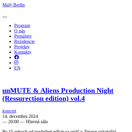
Malý Berlín
Program
O nás
Prenájmy
Rezidencie
Projekty
Kontakty
Facebook
Instagram
EN
unMUTE & Aliens Production Night
(Ressurection edition) vol.4
koncert
14. decembra 2024
—
20:00
— Hlavná sála
Po 15 rokoch od poslednej edície sa opäť v Trnave uskutoční