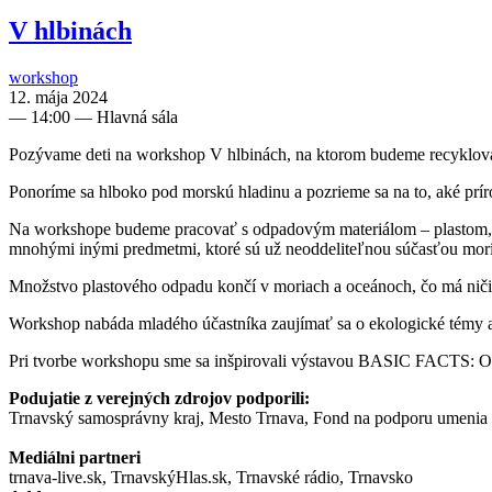
V hlbinách
workshop
12. mája 2024
—
14:00
— Hlavná sála
Pozývame deti na workshop V hlbinách, na ktorom budeme recyklovať
Ponoríme sa hlboko pod morskú hladinu a pozrieme sa na to, aké prír
Na workshope budeme pracovať s odpadovým materiálom – plastom, z 
mnohými inými predmetmi, ktoré sú už neoddeliteľnou súčasťou morí 
Množstvo plastového odpadu končí v moriach a oceánoch, čo má ničiv
Workshop nabáda mladého účastníka zaujímať sa o ekologické témy a
Pri tvorbe workshopu sme sa inšpirovali výstavou BASIC FACTS: Orang
Podujatie z verejných zdrojov podporili:
Trnavský samosprávny kraj, Mesto Trnava, Fond na podporu umenia
Mediálni partneri
trnava-live.sk, TrnavskýHlas.sk, Trnavské rádio, Trnavsko