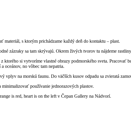
 materiál, s ktorým prichádzame každý deň do kontaktu – plast.
odné zázraky sa tam skrývajú. Okrem živých tvorov tu nájdeme rastliny
ktorého si vytvoríme vlastné obrazy podmorského sveta. Pracovať bude
a oceánov, no vôbec tam nepatria.
ý vplyv na morskú faunu. Do väčších kusov odpadu sa zvieratá zamotáv
 minimalizovať používanie jednorazových plastov.
e is red, heart is on the left v Čepan Gallery na Nádvorí.