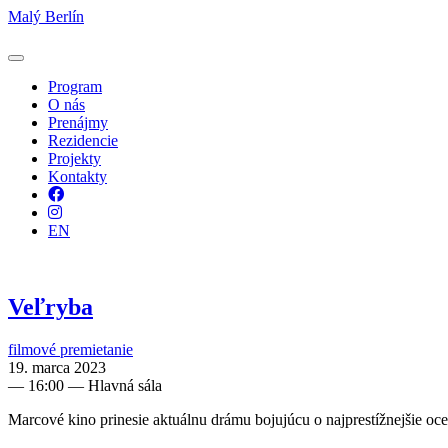
Malý Berlín
Program
O nás
Prenájmy
Rezidencie
Projekty
Kontakty
Facebook
Instagram
EN
Veľryba
filmové premietanie
19. marca 2023
—
16:00
— Hlavná sála
Marcové kino prinesie aktuálnu drámu bojujúcu o najprestížnejšie o