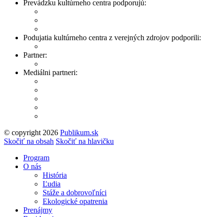
Prevádzku kultúrneho centra podporujú:
Podujatia kultúrneho centra z verejných zdrojov podporili:
Partner:
Mediálni partneri:
© copyright 2026
Publikum.sk
Tvorba stránok
: Enjoy
Skočiť na obsah
Skočiť na hlavičku
Program
O nás
História
Ľudia
Stáže a dobrovoľníci
Ekologické opatrenia
Prenájmy