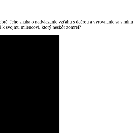
 dobré. Jeho snaha o nadviazanie vzťahu s dcérou a vyrovnanie sa s min
iel k svojmu milencovi, ktorý neskôr zomrel?