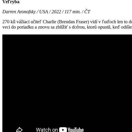
Veľryba
Darren Aronofsky / USA / 2022 / 117 min. / ČT
270 kíl vážiaci učiteľ Charlie (Brendan Fraser) vidí v ľuďoch len to
veci do poriadku a znovu sa zblížiť s dcérou, ktorú opustil, keď odiš