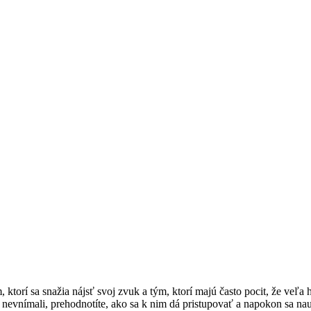
rí sa snažia nájsť svoj zvuk a tým, ktorí majú často pocit, že veľa h
m nevnímali, prehodnotíte, ako sa k nim dá pristupovať a napokon sa nauč