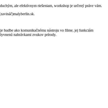
noduchým, ale efektívnym riešeniam, workshop je určený práve vám.
(zavináč)malyberlin.sk.
je hudbe ako komunikačnému nástroju vo filme, jej funkciám
plyvnenú nahrávkami zvukov prírody.