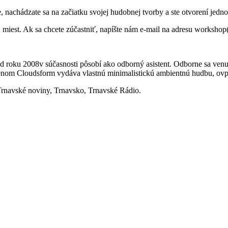
, nachádzate sa na začiatku svojej hudobnej tvorby a ste otvorení jed
 miest. Ak sa chcete zúčastniť, napíšte nám e-mail na adresu workshop
roku 2008v súčasnosti pôsobí ako odborný asistent. Odborne sa venu
menom Cloudsform vydáva vlastnú minimalistickú ambientnú hudbu, ov
 Trnavské noviny, Trnavsko, Trnavské Rádio.