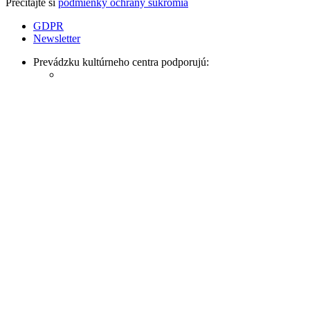
Prečítajte si
podmienky ochrany súkromia
GDPR
Newsletter
Prevádzku kultúrneho centra podporujú: