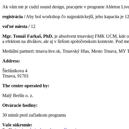
Ak vám nie je cudzí sound design, pracujete v programe Ableton Live
registrácia /
Aby bol workshop čo najpraktickejší, jeho kapacita je 12
voľné miesta /
12
Mgr. Tomáš Farkaš, PhD.
je absolvent trnavskej FMK UCM, kde od 
a efektom na divákov, ale aj v širšom spoločenskom kontexte. Pod 
Mediálni partneri: trnava-live.sk, Trnavský Hlas, Mesto Trnava, MY
Address:
Štefánikova 4
Trnava, 91701
The center operated by:
Malý Berlín o. z.
Otváracie hodiny:
30 minút pred začiatkom programu
Vaše súkromie: