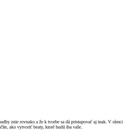
udby znie rovnako a že k tvorbe sa dá pristupovať aj inak. V rámci
íte, ako vytvoriť beaty, ktoré budú iba vaše.