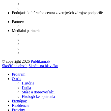
Podujatia kultúrneho centra z verejných zdrojov podporili:
Partner:
Mediálni partneri:
© copyright 2026
Publikum.sk
Tvorba stránok
: Enjoy
Skočiť na obsah
Skočiť na hlavičku
Program
O nás
História
Ľudia
Stáže a dobrovoľníci
Ekologické opatrenia
Prenájmy
Rezidencie
Projekty