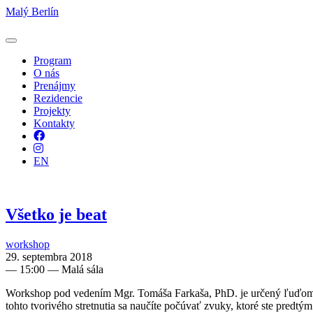
Malý Berlín
Program
O nás
Prenájmy
Rezidencie
Projekty
Kontakty
Facebook
Instagram
EN
Všetko je beat
workshop
29. septembra 2018
—
15:00
— Malá sála
Workshop pod vedením Mgr. Tomáša Farkaša, PhD. je určený ľuďom, kto
tohto tvorivého stretnutia sa naučíte počúvať zvuky, ktoré ste predtý