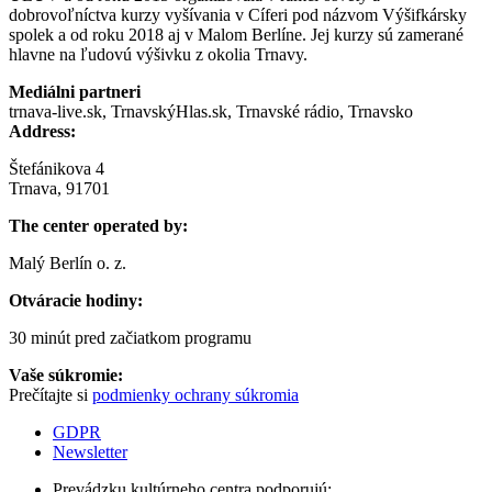
dobrovoľníctva kurzy vyšívania v Cíferi pod názvom Výšifkársky
spolek a od roku 2018 aj v Malom Berlíne. Jej kurzy sú zamerané
hlavne na ľudovú výšivku z okolia Trnavy.
Mediálni partneri
trnava-live.sk, TrnavskýHlas.sk, Trnavské rádio, Trnavsko
Address:
Štefánikova 4
Trnava, 91701
The center operated by:
Malý Berlín o. z.
Otváracie hodiny:
30 minút pred začiatkom programu
Vaše súkromie:
Prečítajte si
podmienky ochrany súkromia
GDPR
Newsletter
Prevádzku kultúrneho centra podporujú: