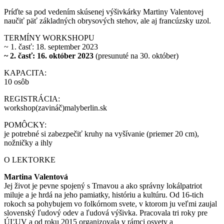
Príďte sa pod vedením skúsenej výšivkárky Martiny Valentovej
naučiť päť základných obrysových stehov, ale aj francúzsky uzol.
TERMÍNY WORKSHOPU
~ 1. časť: 18. september 2023
~ 2. časť: 16. október 2023
(presunuté na 30. október)
KAPACITA:
10 osôb
REGISTRÁCIA:
workshop(zavináč)malyberlin.sk
POMÔCKY:
je potrebné si zabezpečiť kruhy na vyšívanie (priemer 20 cm),
nožničky a ihly
O LEKTORKE
Martina Valentová
Jej život je pevne spojený s Trnavou a ako správny lokálpatriot
miluje a je hrdá na jeho pamiatky, históriu a kultúru. Od 16-tich
rokoch sa pohybujem vo folkórnom svete, v ktorom ju veľmi zaujal
slovenský ľudový odev a ľudová výšivka. Pracovala tri roky pre
ÚĽUV a od roku 2015 organizovala v rámci osvety a