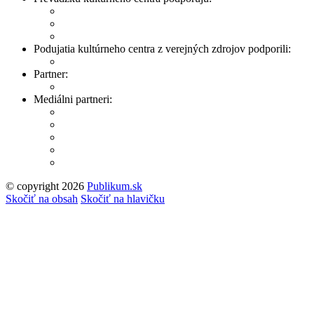
Podujatia kultúrneho centra z verejných zdrojov podporili:
Partner:
Mediálni partneri:
© copyright 2026
Publikum.sk
Tvorba stránok
: Enjoy
Skočiť na obsah
Skočiť na hlavičku