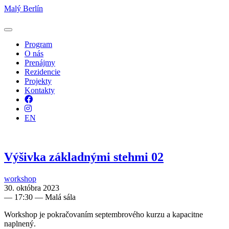
Malý Berlín
Program
O nás
Prenájmy
Rezidencie
Projekty
Kontakty
Facebook
Instagram
EN
Výšivka základnými stehmi 02
workshop
30. októbra 2023
—
17:30
— Malá sála
Workshop je pokračovaním septembrového kurzu a kapacitne
naplnený.