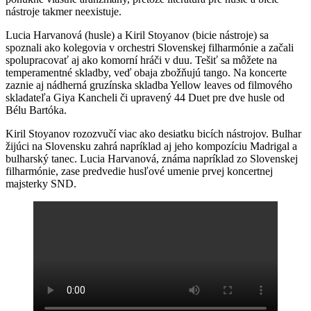
nástroje takmer neexistuje.
Lucia Harvanová (husle) a Kiril Stoyanov (bicie nástroje) sa
spoznali ako kolegovia v orchestri Slovenskej filharmónie a začali
spolupracovať aj ako komorní hráči v duu. Tešiť sa môžete na
temperamentné skladby, veď obaja zbožňujú tango. Na koncerte
zaznie aj nádherná gruzínska skladba Yellow leaves od filmového
skladateľa Giya Kancheli či upravený 44 Duet pre dve husle od
Bélu Bartóka.
Kiril Stoyanov rozozvučí viac ako desiatku bicích nástrojov. Bulhar
žijúci na Slovensku zahrá napríklad aj jeho kompozíciu Madrigal a
bulharský tanec. Lucia Harvanová, známa napríklad zo Slovenskej
filharmónie, zase predvedie husľové umenie prvej koncertnej
majsterky SND.