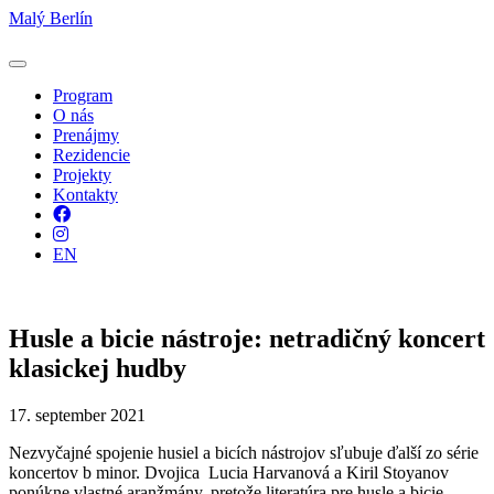
Malý Berlín
Program
O nás
Prenájmy
Rezidencie
Projekty
Kontakty
Facebook
Instagram
EN
Husle a bicie nástroje: netradičný koncert
klasickej hudby
17. september 2021
Nezvyčajné spojenie husiel a bicích nástrojov sľubuje ďalší zo série
koncertov b minor. Dvojica Lucia Harvanová a Kiril Stoyanov
ponúkne vlastné aranžmány, pretože literatúra pre husle a bicie