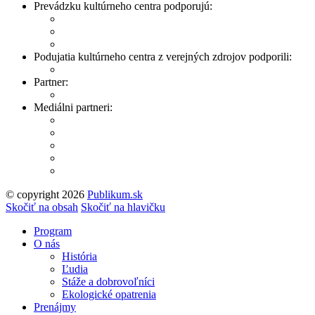
Prevádzku kultúrneho centra podporujú:
Podujatia kultúrneho centra z verejných zdrojov podporili:
Partner:
Mediálni partneri:
© copyright 2026
Publikum.sk
Tvorba stránok
: Enjoy
Skočiť na obsah
Skočiť na hlavičku
Program
O nás
História
Ľudia
Stáže a dobrovoľníci
Ekologické opatrenia
Prenájmy