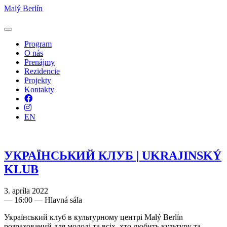
Malý Berlín
Program
O nás
Prenájmy
Rezidencie
Projekty
Kontakty
Facebook
Instagram
EN
УКРАЇНСЬКИЙ КЛУБ | UKRAJINSKÝ
KLUB
3. apríla 2022
—
16:00
— Hlavná sála
Український клуб в культурному центрі Malý Berlín
розрахований для молоді та всіх, хто любить культуру та