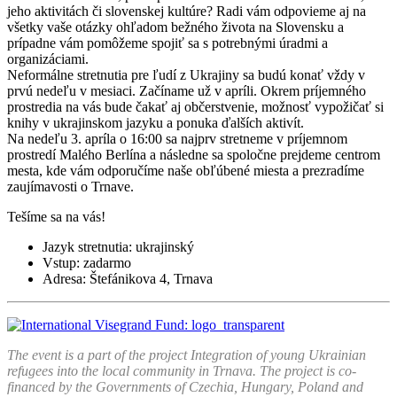
jeho aktivitách či slovenskej kultúre? Radi vám odpovieme aj na
všetky vaše otázky ohľadom bežného života na Slovensku a
prípadne vám pomôžeme spojiť sa s potrebnými úradmi a
organizáciami.
Neformálne stretnutia pre ľudí z Ukrajiny sa budú konať vždy v
prvú nedeľu v mesiaci. Začíname už v apríli. Okrem príjemného
prostredia na vás bude čakať aj občerstvenie, možnosť vypožičať si
knihy v ukrajinskom jazyku a ponuka ďalších aktivít.
Na nedeľu 3. apríla o 16:00 sa najprv stretneme v príjemnom
prostredí Malého Berlína a následne sa spoločne prejdeme centrom
mesta, kde vám odporučíme naše obľúbené miesta a prezradíme
zaujímavosti o Trnave.
Tešíme sa na vás!
Jazyk stretnutia: ukrajinský
Vstup: zadarmo
Adresa: Štefánikova 4, Trnava
The event is a part of the project Integration of young Ukrainian
refugees into the local community in Trnava.
The project is co-
financed by the Governments of Czechia, Hungary, Poland and