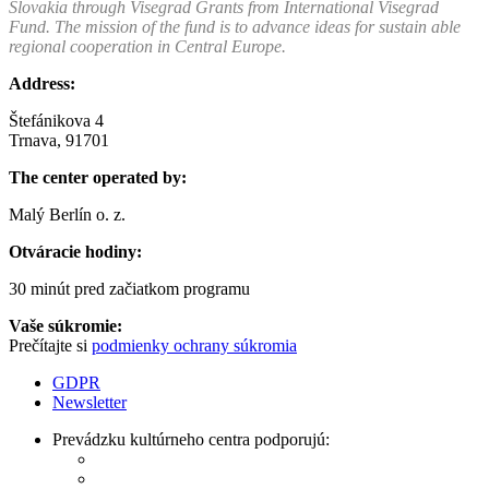
Slovakia through Visegrad Grants from International Visegrad
Fund. The mission of the fund is to advance ideas for sustain able
regional cooperation in Central Europe.
Address:
Štefánikova 4
Trnava, 91701
The center operated by:
Malý Berlín o. z.
Otváracie hodiny:
30 minút pred začiatkom programu
Vaše súkromie:
Prečítajte si
podmienky ochrany súkromia
GDPR
Newsletter
Prevádzku kultúrneho centra podporujú: