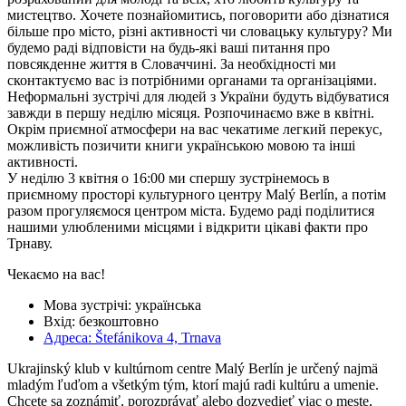
мистецтво. Хочете познайомитись, поговорити або дізнатися
більше про місто, різні активності чи словацьку культуру? Ми
будемо раді відповісти на будь-які ваші питання про
повсякденне життя в Словаччині. За необхідності ми
сконтактуємо вас із потрібними органами та організаціями.
Неформальні зустрічі для людей з України будуть відбуватися
завжди в першу неділю місяця. Розпочинаємо вже в квітні.
Окрім приємної атмосфери на вас чекатиме легкий перекус,
можливість позичити книги українською мовою та інші
активності.
У неділю 3 квітня о 16:00 ми спершу зустрінемось в
приємному просторі культурного центру Malý Berlín, а потім
разом прогуляємося центром міста. Будемо раді поділитися
нашими улюбленими місцями і відкрити цікаві факти про
Трнаву.
Чекаємо на вас!
Мова зустрічі: українська
Вхід: безкоштовно
Адреса: Štefánikova 4, Trnava
Ukrajinský klub v kultúrnom centre Malý Berlín je určený najmä
mladým ľuďom a všetkým tým, ktorí majú radi kultúru a umenie.
Chcete sa zoznámiť, porozprávať alebo dozvedieť viac o meste,