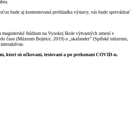
mbra.
časťou bude aj komentovaná prehliadka výstavy, vás bude sprevádzať
a magisterské štúdium na Vysokej škole výtvarných umení v
ie do času (Múzeum Bojnice, 2019) a „skafander” (Spišské múzeum,
interaktívne.
m, ktorí sú očkovaní, testovaní a po prekonaní COVID-u.