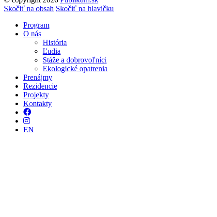
Tvorba stránok
: Enjoy
Skočiť na obsah
Skočiť na hlavičku
Program
O nás
História
Ľudia
Stáže a dobrovoľníci
Ekologické opatrenia
Prenájmy
Rezidencie
Projekty
Kontakty
Facebook
Instagram
EN