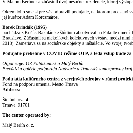
V Malom Berlíne sa zúčastnil dvojmesačnej rezidencie, ktorej výstup
Okrem toho sme si pre vás pripravili podujatie, na ktorom predstaví
jej kurátor Adam Korcsmáros.
Borek Brindák (1995)
pochádza z Košíc. Bakalárske štúdium absolvoval na Fakulte umení T
Bratislave. Zúčastnil sa niekoľkých kolektívnych výstav, medzi nim
2018). Zameriava sa na sochárske objekty a inštalácie. Vo svojej tvorb
Podujatie prebehne v COVID režime OTP, a teda vstup bude za d
Organizuje: OZ Publikum.sk a Malý Berlín
Prevádzku galérie podporujú Nádvorie a Trnavský samosprávny kraj
Podujatia kultúrneho centra z verejných zdrojov v rámci projek
Fond na podporu umenia, Mesto Trnava
Address:
Štefánikova 4
Trnava, 91701
The center operated by:
Malý Berlín o. z.