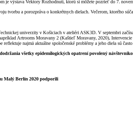
om je výstava Vektory Rozhodnutí, ktorú si môžete pozrieť do 7. nove
 svoju tvorbu a porozpráva o konkrétnych dielach. Večerom, ktorého sú
echnickej univerzity v Košiciach v ateliéri ASK3D. V septembri začín
i napríklad Artrooms Moravany 2 (Kaštieľ Moravany, 2020), Intervenc
e reflektuje najmä aktuálne spoločenské problémy a jeho diela sú často 
održania všetky epidemilogických opatrení povolený návštevníko
.
tu Malý Berlín 2020 podporili