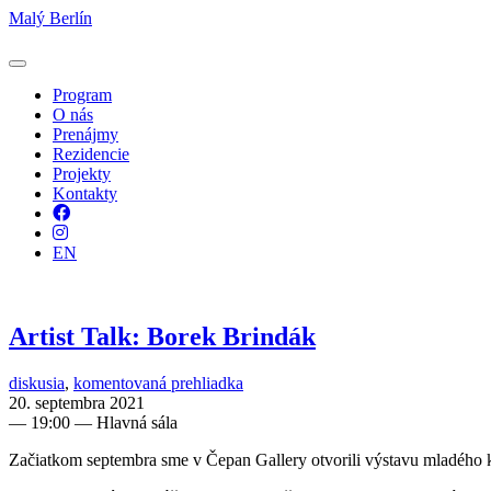
Malý Berlín
Program
O nás
Prenájmy
Rezidencie
Projekty
Kontakty
Facebook
Instagram
EN
Artist Talk: Borek Brindák
diskusia
,
komentovaná prehliadka
20. septembra 2021
—
19:00
— Hlavná sála
Začiatkom septembra sme v Čepan Gallery otvorili výstavu mladého 