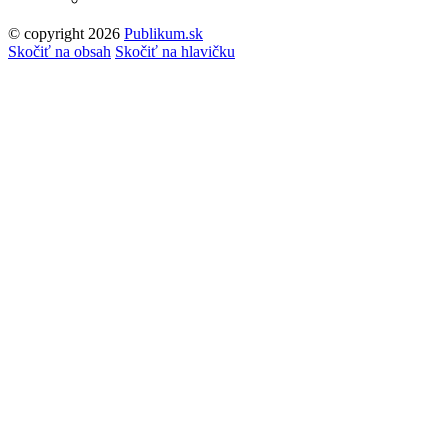
© copyright 2026
Publikum.sk
Tvorba stránok
: Enjoy
Skočiť na obsah
Skočiť na hlavičku