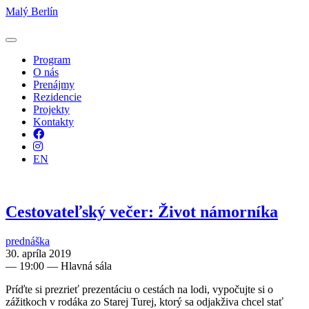
Malý Berlín
Program
O nás
Prenájmy
Rezidencie
Projekty
Kontakty
Facebook
Instagram
EN
Cestovateľský večer: Život námorníka
prednáška
30. apríla 2019
—
19:00
— Hlavná sála
Príďte si prezrieť prezentáciu o cestách na lodi, vypočujte si o
zážitkoch v rodáka zo Starej Turej, ktorý sa odjakživa chcel stať