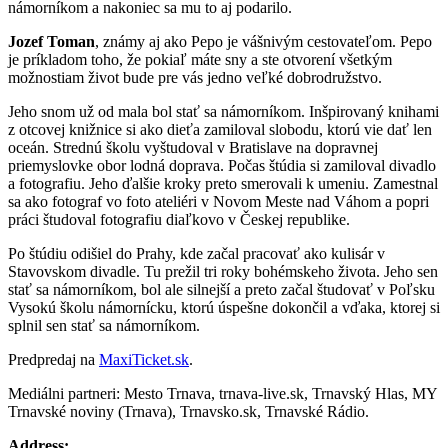
námorníkom a nakoniec sa mu to aj podarilo.
Jozef Toman
, známy aj ako Pepo je vášnivým cestovateľom. Pepo
je príkladom toho, že pokiaľ máte sny a ste otvorení všetkým
možnostiam život bude pre vás jedno veľké dobrodružstvo.
Jeho snom už od mala bol stať sa námorníkom. Inšpirovaný knihami
z otcovej knižnice si ako dieťa zamiloval slobodu, ktorú vie dať len
oceán. Strednú školu vyštudoval v Bratislave na dopravnej
priemyslovke obor lodná doprava. Počas štúdia si zamiloval divadlo
a fotografiu. Jeho ďalšie kroky preto smerovali k umeniu. Zamestnal
sa ako fotograf vo foto ateliéri v Novom Meste nad Váhom a popri
práci študoval fotografiu diaľkovo v Českej republike.
Po štúdiu odišiel do Prahy, kde začal pracovať ako kulisár v
Stavovskom divadle. Tu prežil tri roky bohémskeho života. Jeho sen
stať sa námorníkom, bol ale silnejší a preto začal študovať v Poľsku
Vysokú školu námornícku, ktorú úspešne dokončil a vďaka, ktorej si
splnil sen stať sa námorníkom.
Predpredaj na
MaxiTicket.sk
.
Mediálni partneri: Mesto Trnava, trnava-live.sk, Trnavský Hlas, MY
Trnavské noviny (Trnava), Trnavsko.sk, Trnavské Rádio.
Address: