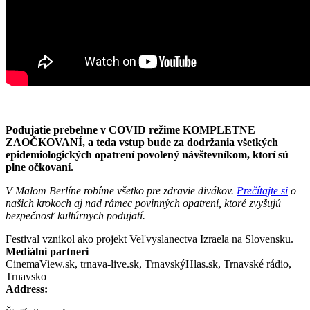
Podujatie prebehne v COVID režime KOMPLETNE
ZAOČKOVANÍ, a teda vstup bude za dodržania všetkých
epidemiologických opatrení povolený návštevníkom, ktorí sú
plne očkovaní.
V Malom Berlíne robíme všetko pre zdravie divákov.
Prečítajte si
o
našich krokoch aj nad rámec povinných opatrení, ktoré zvyšujú
bezpečnosť kultúrnych podujatí.
Festival vznikol ako projekt Veľvyslanectva Izraela na Slovensku.
Mediálni partneri
CinemaView.sk, trnava-live.sk, TrnavskýHlas.sk, Trnavské rádio,
Trnavsko
Address: