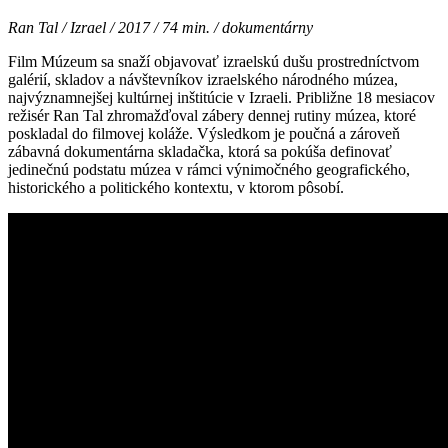
Ran Tal / Izrael / 2017 / 74 min. / dokumentárny
Film Múzeum sa snaží objavovať izraelskú dušu prostredníctvom
galérií, skladov a návštevníkov izraelského národného múzea,
najvýznamnejšej kultúrnej inštitúcie v Izraeli. Približne 18 mesiacov
režisér Ran Tal zhromažďoval zábery dennej rutiny múzea, ktoré
poskladal do filmovej koláže. Výsledkom je poučná a zároveň
zábavná dokumentárna skladačka, ktorá sa pokúša definovať
jedinečnú podstatu múzea v rámci výnimočného geografického,
historického a politického kontextu, v ktorom pôsobí.