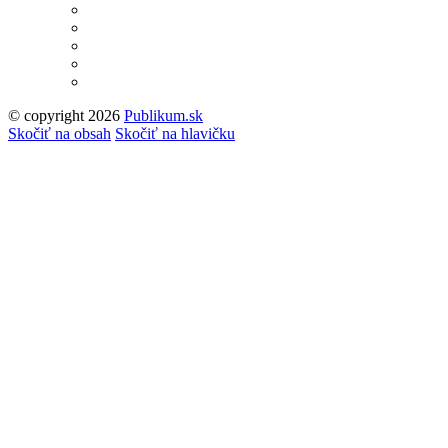
© copyright 2026
Publikum.sk
Tvorba stránok
: Enjoy
Skočiť na obsah
Skočiť na hlavičku