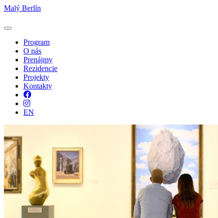
Malý Berlín
Program
O nás
Prenájmy
Rezidencie
Projekty
Kontakty
Facebook
Instagram
EN