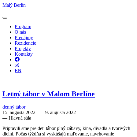
Malý Berlín
Program
O nás
Prenájmy
Rezidencie
Projekty
Kontakty
Facebook
Instagram
EN
Letný tábor v Malom Berlíne
denný tábor
15. augusta 2022 — 19. augusta 2022
— Hlavná sála
Pripravili sme pre deti tábor plný zábavy, kina, divadla a tvorivých
dielní. Počas týždňa si vyskúšajú maľovanie, navrhovanie