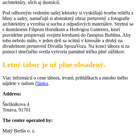
architektúry, sôch aj ilustrácií.
Pod odborným vedením našej lektorky si vyskúšajú tvorbu reliéfu z
hliny a sadry, namaľujú si abstraktný obraz pretavený z fotografie
architektúry a vyrobia si sochu z odpadových materiálov. Stretnú sa
s ilustrátormi Filipom Horníkom a Hedvigou Gutierrez, ktorí
pravidelne prispievajú svojimi kresbami do časopisu Bublina. Aby
toho nebolo málo, v jeden deň sa ocitnú v kinosále a druhý na
divadelnom prestavení Divadla SpozaVoza. Na konci tábora si za
pomoci slnečného svetla vytvoria pamätné tričko plné zážitkov.
Letný tábor je už plne obsadený.
Viac informácií o cene tábora, trvaní, prihláškach a mnoho iného
nájdete v našom
článku
.
Address:
Štefánikova 4
Trnava, 91701
The center operated by:
Malý Berlín o. z.