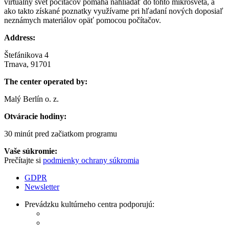
virtuálny svet počítačov pomáha nahliadať do tohto mikrosveta, a
ako takto získané poznatky využívame pri hľadaní nových doposiaľ
neznámych materiálov opäť pomocou počítačov.
Address:
Štefánikova 4
Trnava, 91701
The center operated by:
Malý Berlín o. z.
Otváracie hodiny:
30 minút pred začiatkom programu
Vaše súkromie:
Prečítajte si
podmienky ochrany súkromia
GDPR
Newsletter
Prevádzku kultúrneho centra podporujú: