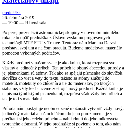
Materiálový dizajn
prednáška
26. februára 2019
—
19:00
— Hlavná sála
Po prvej prezentácii astronomickej skupiny v novembri minulého
roka je tu opäť prednáška z Ústavu výskumu progresívnych
technológií MTF STU v Trnave. Tentoraz nám Mariana Derzsi
predstaví svoj tím a na čom pracujú. Budeme modelovať materiály
pomocou výkonných počítačov.
Každý predmet v našom svete je ako kniha, ktorá rozprava svoj
vlastný a jedinečný príbeh. Ten príbeh je písaný abecedou prírody a
jej písmenkami sú atómy. Tak ako sa spájajú písmenka do slovíčok,
slovíčka do viet a vety do textu, takisto sa atómy zlučujú do
molekúl, molekuly do zlúčenín a tie do materiálov, po ktorých
siahame, vždy keď chceme zostrojiť nový predmet. Každá kniha je
napísaná tými istými písmenkami, rozpráva však vždy iný príbeh a
tak je to i s materiálmi.
Príroda nám poskytuje neobmedzené možnosti vytvoriť vždy nový,
jedinečný materiál a našim kľúčom do jeho porozumenia je v
prečítaní si jeho celého príbehu – nahliadnutí do jeho mikrosveta
tvoreného atómami. V tejto prednáške si povieme o tom, ako nám