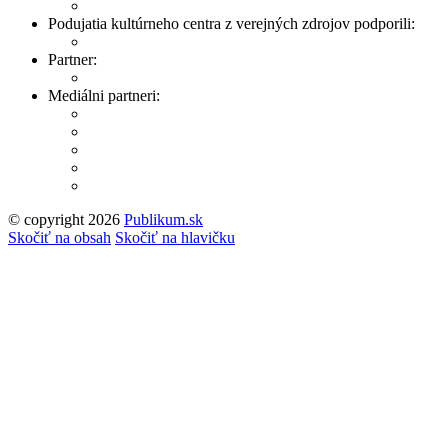
Podujatia kultúrneho centra z verejných zdrojov podporili:
Partner:
Mediálni partneri:
© copyright 2026
Publikum.sk
Tvorba stránok
: Enjoy
Skočiť na obsah
Skočiť na hlavičku