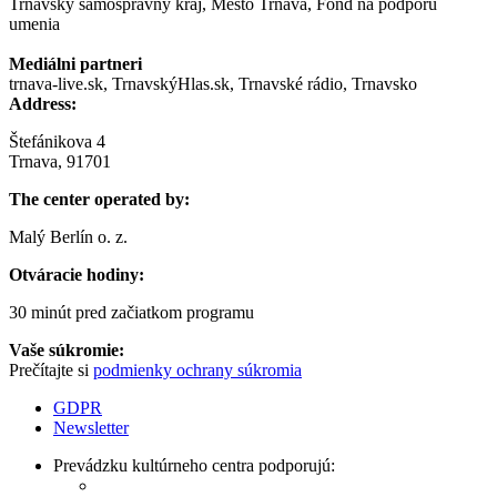
Trnavský samosprávny kraj, Mesto Trnava, Fond na podporu
umenia
Mediálni partneri
trnava-live.sk, TrnavskýHlas.sk, Trnavské rádio, Trnavsko
Address:
Štefánikova 4
Trnava, 91701
The center operated by:
Malý Berlín o. z.
Otváracie hodiny:
30 minút pred začiatkom programu
Vaše súkromie:
Prečítajte si
podmienky ochrany súkromia
GDPR
Newsletter
Prevádzku kultúrneho centra podporujú: