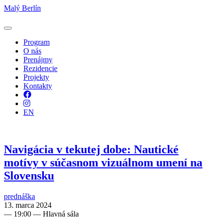
Malý Berlín
Program
O nás
Prenájmy
Rezidencie
Projekty
Kontakty
Facebook
Instagram
EN
Navigácia v tekutej dobe: Nautické
motívy v súčasnom vizuálnom umení na
Slovensku
prednáška
13. marca 2024
—
19:00
— Hlavná sála