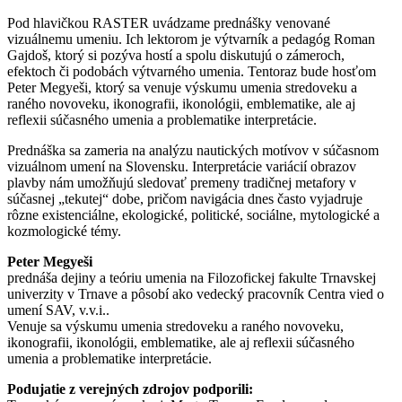
Pod hlavičkou RASTER uvádzame prednášky venované
vizuálnemu umeniu. Ich lektorom je výtvarník a pedagóg Roman
Gajdoš, ktorý si pozýva hostí a spolu diskutujú o zámeroch,
efektoch či podobách výtvarného umenia. Tentoraz bude hosťom
Peter Megyeši, ktorý sa venuje výskumu umenia stredoveku a
raného novoveku, ikonografii, ikonológii, emblematike, ale aj
reflexii súčasného umenia a problematike interpretácie.
Prednáška sa zameria na analýzu nautických motívov v súčasnom
vizuálnom umení na Slovensku. Interpretácie variácií obrazov
plavby nám umožňujú sledovať premeny tradičnej metafory v
súčasnej „tekutej“ dobe, pričom navigácia dnes často vyjadruje
rôzne existenciálne, ekologické, politické, sociálne, mytologické a
kozmologické témy.
Peter Megyeši
prednáša dejiny a teóriu umenia na Filozofickej fakulte Trnavskej
univerzity v Trnave a pôsobí ako vedecký pracovník Centra vied o
umení SAV, v.v.i..
Venuje sa výskumu umenia stredoveku a raného novoveku,
ikonografii, ikonológii, emblematike, ale aj reflexii súčasného
umenia a problematike interpretácie.
Podujatie z verejných zdrojov podporili: