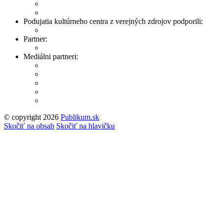
Podujatia kultúrneho centra z verejných zdrojov podporili:
Partner:
Mediálni partneri:
© copyright 2026
Publikum.sk
Tvorba stránok
: Enjoy
Skočiť na obsah
Skočiť na hlavičku