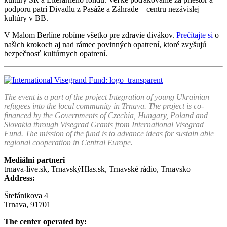
podporu patrí Divadlu z Pasáže a Záhrade – centru nezávislej
kultúry v BB.
V Malom Berlíne robíme všetko pre zdravie divákov.
Prečítajte si
o
našich krokoch aj nad rámec povinných opatrení, ktoré zvyšujú
bezpečnosť kultúrnych opatrení.
The event is a part of the project Integration of young Ukrainian
refugees into the local community in Trnava.
The project is co-
financed by the Governments of Czechia, Hungary, Poland and
Slovakia through Visegrad Grants from International Visegrad
Fund. The mission of the fund is to advance ideas for sustain able
regional cooperation in Central Europe.
Mediálni partneri
trnava-live.sk, TrnavskýHlas.sk, Trnavské rádio, Trnavsko
Address:
Štefánikova 4
Trnava, 91701
The center operated by: