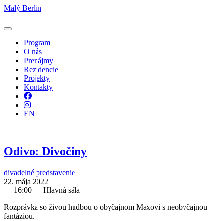
Malý Berlín
Program
O nás
Prenájmy
Rezidencie
Projekty
Kontakty
Facebook
Instagram
EN
Odivo: Divočiny
divadelné predstavenie
22. mája 2022
—
16:00
— Hlavná sála
Rozprávka so živou hudbou o obyčajnom Maxovi s neobyčajnou
fantáziou.