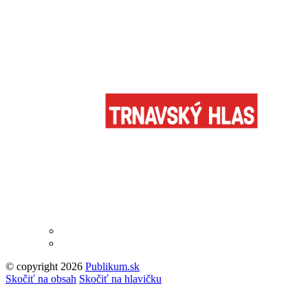
© copyright 2026
Publikum.sk
Tvorba stránok
: Enjoy
Skočiť na obsah
Skočiť na hlavičku