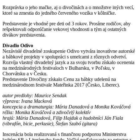
Rozprávka o jeho mačke, aj o divočinách a o množstve iných vecí,
ktoré sa zmestia do jedného červeného vozíka v kôlničke.
Predstavenie je vhodné pre deti od 3 rokov. Prosíme rodičov, aby
rešpektovali odporúčanie vekovej vhodnosti a tým aj ostatných
divákov predstavenia.
Divadlo Odivo
Nezávislé divadelné zoskupenie Odivo vytvára inovatívne autorské
a bábkové projekty v spolupráci s umelcami z rôznych odvetví.
Rozvíja vlastný divadelný jazyk a za svoju tvorbu získalo ocenenia
na medzinárodných festivaloch v Bulharsku, v Poľsku, v
Chorvátsku a v Česku.
Predstavenie Divočiny získalo Cenu za bábky udelenú na
medzinárodnom festivale Mateřinka 2017 (Česko, Liberec).
autor predlohy: Maurice Sendak
výprava: Ivana Macková
koncepcia a dramaturgia: Mária Danadová a Monika Kováčová
réžia: Monika Kováčová a zdivočelý kolektív
hrajú: Mária Danadová, Filip Hajduk a hudobníci Ján Fiala
(vibrafón, bicie, perkusie), Štefan Szabó (gitara)
Inscenácia bola realizovaná s finančnou podporou Ministerstva
kultúry SR a Literárneho fondu. Veľké poďakovanie za priestor a