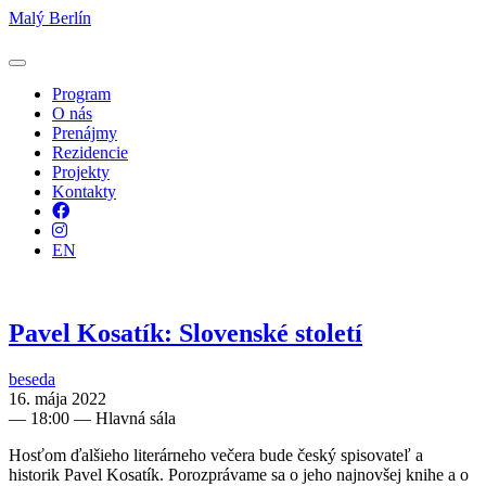
Malý Berlín
Program
O nás
Prenájmy
Rezidencie
Projekty
Kontakty
Facebook
Instagram
EN
Pavel Kosatík: Slovenské století
beseda
16. mája 2022
—
18:00
— Hlavná sála
Hosťom ďalšieho literárneho večera bude český spisovateľ a
historik Pavel Kosatík. Porozprávame sa o jeho najnovšej knihe a o