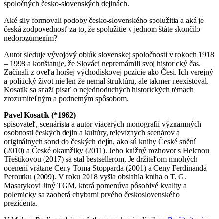
spoločných česko-slovenských dejinách.
Aké sily formovali podoby česko-slovenského spolužitia a aká je
česká zodpovednosť za to, že spolužitie v jednom štáte skončilo
nedorozumením?
Autor sleduje vývojový oblúk slovenskej spoločnosti v rokoch 1918
– 1998 a konštatuje, že Slováci nepremárnili svoj historický čas.
Začínali z oveľa horšej východiskovej pozície ako Česi. Ich verejný
a politický život nie len že nemal štruktúru, ale takmer neexistoval.
Kosatík sa snaží písať o nejednoduchých historických témach
zrozumiteľným a podnetným spôsobom.
Pavel Kosatík (*1962)
spisovateľ, scenárista a autor viacerých monografií významných
osobností českých dejín a kultúry, televíznych scenárov a
originálnych sond do českých dejín, ako sú knihy České snění
(2010) a České okamžiky (2011). Jeho knižný rozhovor s Helenou
Třeštíkovou (2017) sa stal bestsellerom. Je držiteľom mnohých
ocenení vrátane Ceny Toma Stopparda (2001) a Ceny Ferdinanda
Peroutku (2009). V roku 2018 vyšla obsiahla kniha o T. G.
Masarykovi Jiný TGM, ktorá pomenúva pôsobivé kvality a
polemicky sa zaoberá chybami prvého československého
prezidenta.