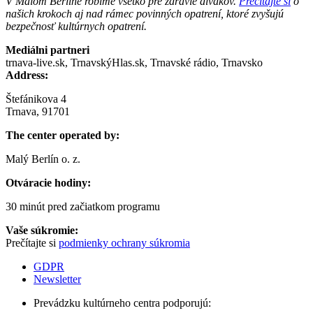
V Malom Berlíne robíme všetko pre zdravie divákov.
Prečítajte si
o
našich krokoch aj nad rámec povinných opatrení, ktoré zvyšujú
bezpečnosť kultúrnych opatrení.
Mediálni partneri
trnava-live.sk, TrnavskýHlas.sk, Trnavské rádio, Trnavsko
Address:
Štefánikova 4
Trnava, 91701
The center operated by:
Malý Berlín o. z.
Otváracie hodiny:
30 minút pred začiatkom programu
Vaše súkromie:
Prečítajte si
podmienky ochrany súkromia
GDPR
Newsletter
Prevádzku kultúrneho centra podporujú: