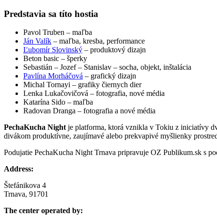
Predstavia sa títo hostia
Pavol Truben – maľba
Ján Valík
– maľba, kresba, performance
Ľubomír Slovinský
– produktový dizajn
Beton basic – šperky
Sebastián – Jozef – Stanislav – socha, objekt, inštalácia
Pavlína Morháčová
– grafický dizajn
Michal Tornayi – grafiky čiernych dier
Lenka Lukačovičová – fotografia, nové média
Katarína Sido – maľba
Radovan Dranga – fotografia a nové média
PechaKucha Night
je platforma, ktorá vznikla v Tokiu z iniciatívy 
divákom produktívne, zaujímavé alebo prekvapivé myšlienky prostrední
Podujatie PechaKucha Night Trnava pripravuje OZ Publikum.sk s pod
Address:
Štefánikova 4
Trnava, 91701
The center operated by: