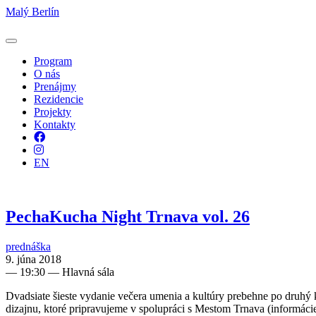
Malý Berlín
Program
O nás
Prenájmy
Rezidencie
Projekty
Kontakty
Facebook
Instagram
EN
PechaKucha Night Trnava vol. 26
prednáška
9. júna 2018
—
19:30
— Hlavná sála
Dvadsiate šieste vydanie večera umenia a kultúry prebehne po druhý 
dizajnu, ktoré pripravujeme v spolupráci s Mestom Trnava (informáci