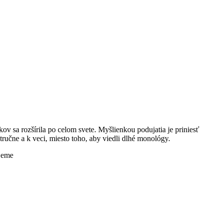
ov sa rozšírila po celom svete. Myšlienkou podujatia je priniesť
ručne a k veci, miesto toho, aby viedli dlhé monológy.
ujeme