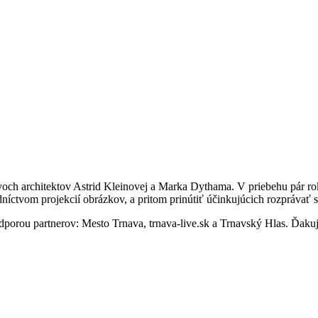
dvoch architektov Astrid Kleinovej a Marka Dythama. V priebehu pár rok
ctvom projekcií obrázkov, a pritom prinútiť účinkujúcich rozprávať st
porou partnerov: Mesto Trnava, trnava-live.sk a Trnavský Hlas. Ďak