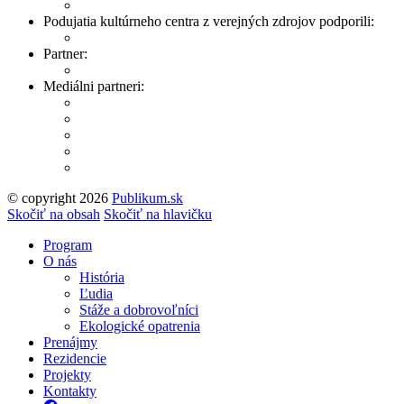
Podujatia kultúrneho centra z verejných zdrojov podporili:
Partner:
Mediálni partneri:
© copyright 2026
Publikum.sk
Tvorba stránok
: Enjoy
Skočiť na obsah
Skočiť na hlavičku
Program
O nás
História
Ľudia
Stáže a dobrovoľníci
Ekologické opatrenia
Prenájmy
Rezidencie
Projekty
Kontakty