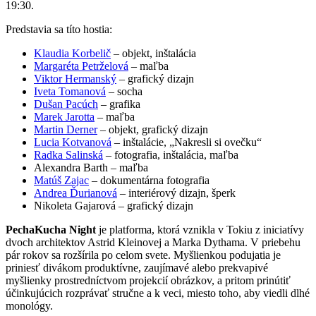
19:30.
Predstavia sa títo hostia:
Klaudia Korbelič
– objekt, inštalácia
Margaréta Petrželová
– maľba
Viktor Hermanský
– grafický dizajn
Iveta Tomanová
– socha
Dušan Pacúch
– grafika
Marek Jarotta
– maľba
Martin Derner
– objekt, grafický dizajn
Lucia Kotvanová
– inštalácie, „Nakresli si ovečku“
Radka Salinská
– fotografia, inštalácia, maľba
Alexandra Barth – maľba
Matúš Zajac
– dokumentárna fotografia
Andrea Ďurianová
– interiérový dizajn, šperk
Nikoleta Gajarová – grafický dizajn
PechaKucha Night
je platforma, ktorá vznikla v Tokiu z iniciatívy
dvoch architektov Astrid Kleinovej a Marka Dythama. V priebehu
pár rokov sa rozšírila po celom svete. Myšlienkou podujatia je
priniesť divákom produktívne, zaujímavé alebo prekvapivé
myšlienky prostredníctvom projekcií obrázkov, a pritom prinútiť
účinkujúcich rozprávať stručne a k veci, miesto toho, aby viedli dlhé
monológy.