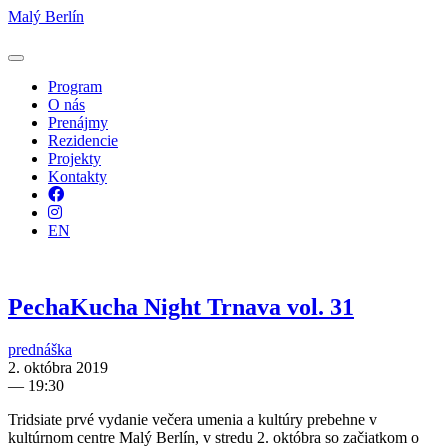
Malý Berlín
Program
O nás
Prenájmy
Rezidencie
Projekty
Kontakty
Facebook
Instagram
EN
PechaKucha Night Trnava vol. 31
prednáška
2. októbra 2019
—
19:30
Tridsiate prvé vydanie večera umenia a kultúry prebehne v
kultúrnom centre Malý Berlín, v stredu 2. októbra so začiatkom o