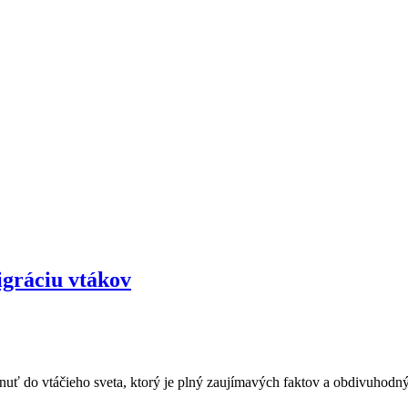
igráciu vtákov
iahnuť do vtáčieho sveta, ktorý je plný zaujímavých faktov a obdivuho