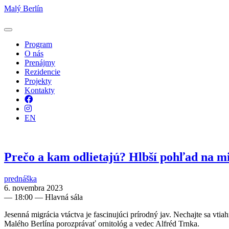
Malý Berlín
Program
O nás
Prenájmy
Rezidencie
Projekty
Kontakty
Facebook
Instagram
EN
Prečo a kam odlietajú? Hlbší pohľad na m
prednáška
6. novembra 2023
—
18:00
— Hlavná sála
Jesenná migrácia vtáctva je fascinujúci prírodný jav. Nechajte sa vt
Malého Berlína porozprávať ornitológ a vedec Alfréd Trnka.