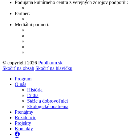
Podujatia kultúrneho centra z verejných zdrojov podporili:
Partner:
Mediálni partneri:
© copyright 2026
Publikum.sk
Tvorba stránok
: Enjoy
Skočiť na obsah
Skočiť na hlavičku
Program
O nás
História
Ľudia
Stáže a dobrovoľníci
Ekologické opatrenia
Prenájmy
Rezidencie
Projekty
Kontakty
Facebook