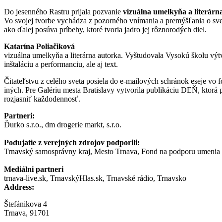
Do jesenného Rastru prijala pozvanie
vizuálna umelkyňa a literárn
Vo svojej tvorbe vychádza z pozorného vnímania a premýšľania o svet
ako ďalej posúva príbehy, ktoré tvoria jadro jej rôznorodých diel.
Katarína Poliačiková
vizuálna umelkyňa a literárna autorka. Vyštudovala Vysokú školu výtv
inštaláciu a performanciu, ale aj text.
Čitateľstvu z celého sveta posiela do e-mailových schránok eseje vo
iných. Pre Galériu mesta Bratislavy vytvorila publikáciu DEŇ, ktorá 
rozjasniť každodennosť.
Partneri:
Ďurko s.r.o., dm drogerie markt, s.r.o.
Podujatie z verejných zdrojov podporili:
Trnavský samosprávny kraj, Mesto Trnava, Fond na podporu umenia
Mediálni partneri
trnava-live.sk, TrnavskýHlas.sk, Trnavské rádio, Trnavsko
Address:
Štefánikova 4
Trnava, 91701