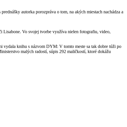
as prednášky autorka porozpráva o tom, na akých miestach nachádza a
 Lisabone. Vo svojej tvorbe využíva nielen fotografiu, video,
rami vydala knihu s názvom DYM: V tomto meste sa tak dobre túži po
inisterstvo malých radostí, súpis 292 maličkostí, ktoré dokážu