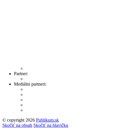
Partner:
Mediálni partneri:
© copyright 2026
Publikum.sk
Tvorba stránok
: Enjoy
Skočiť na obsah
Skočiť na hlavičku