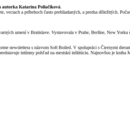
a autorka Katarína Poliačiková
.
e, veciach a príbehoch často prehliadaných, a predsa dôležitých. Poč
arných umení v Bratislave. Vystavovala v Prahe, Berlíne, New Yorku či
 forme newslettera s názvom Soft Boiled. V spolupráci s Čiernymi die
predstavuje intímny pohľad na mestskú inštitúciu. Najnovšou je kniha M