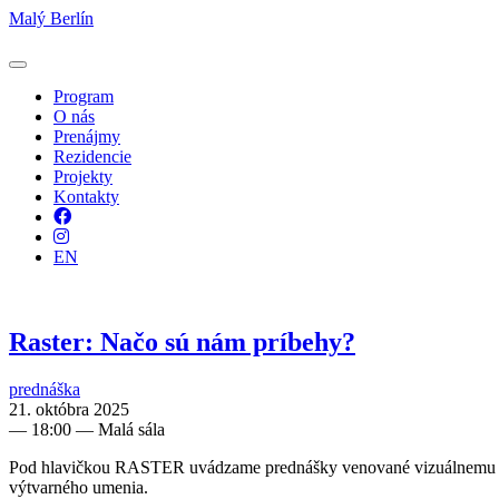
Malý Berlín
Program
O nás
Prenájmy
Rezidencie
Projekty
Kontakty
Facebook
Instagram
EN
Raster: Načo sú nám príbehy?
prednáška
21. októbra 2025
—
18:00
— Malá sála
Pod hlavičkou RASTER uvádzame prednášky venované vizuálnemu umen
výtvarného umenia.