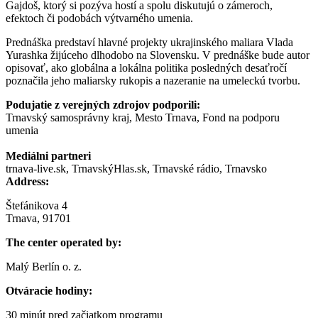
Gajdoš, ktorý si pozýva hostí a spolu diskutujú o zámeroch,
efektoch či podobách výtvarného umenia.
Prednáška predstaví hlavné projekty ukrajinského maliara Vlada
Yurashka žijúceho dlhodobo na Slovensku. V prednáške bude autor
opisovať, ako globálna a lokálna politika posledných desaťročí
poznačila jeho maliarsky rukopis a nazeranie na umeleckú tvorbu.
Podujatie z verejných zdrojov podporili:
Trnavský samosprávny kraj, Mesto Trnava, Fond na podporu
umenia
Mediálni partneri
trnava-live.sk, TrnavskýHlas.sk, Trnavské rádio, Trnavsko
Address:
Štefánikova 4
Trnava, 91701
The center operated by:
Malý Berlín o. z.
Otváracie hodiny:
30 minút pred začiatkom programu