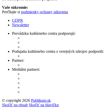
Vaše súkromie:
Prečítajte si
podmienky ochrany súkromia
GDPR
Newsletter
Prevádzku kultúrneho centra podporujú:
Podujatia kultúrneho centra z verejných zdrojov podporili:
Partner:
Mediálni partneri:
© copyright 2026
Publikum.sk
Tvorba stránok
: Enjoy
Skočiť na obsah
Skočiť na hlavičku