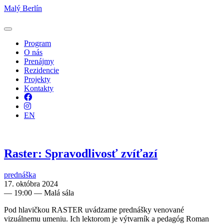
Malý Berlín
Program
O nás
Prenájmy
Rezidencie
Projekty
Kontakty
Facebook
Instagram
EN
Raster: Spravodlivosť zvíťazí
prednáška
17. októbra 2024
—
19:00
— Malá sála
Pod hlavičkou RASTER uvádzame prednášky venované
vizuálnemu umeniu. Ich lektorom je výtvarník a pedagóg Roman