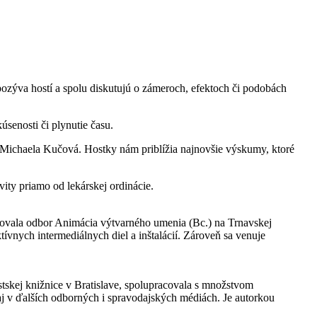
ýva hostí a spolu diskutujú o zámeroch, efektoch či podobách
senosti či plynutie času.
a Michaela Kučová. Hostky nám priblížia najnovšie výskumy, ktoré
ity priamo od lekárskej ordinácie.
tudovala odbor Animácia výtvarného umenia (Bc.) na Trnavskej
ívnych intermediálnych diel a inštalácií. Zároveň sa venuje
tskej knižnice v Bratislave, spolupracovala s množstvom
 aj v ďalších odborných i spravodajských médiách. Je autorkou