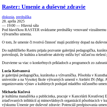
Raster: Umenie a duševné zdravie
diskusia
,
prednáška
28. apríla 2025
—
19:00
— Hlavná sála
Pod hlavičkou RASTER uvádzame prednášky venované vizuálnemu umen
výtvarného umenia.
O tom, že umenie či tvorivá činnosť majú pozitívny dopad na duševné
Do najbližšieho Rastru prijala pozvanie galerijná pedagogička, kurá
potvrdzujú, že kultúra a kreatívne aktivity môžu byť súčasťou riešen
Dozvieme sa viac o konkrétnych príkladoch a programoch zo zahraničia
Lucia Kotvanová
je galerijná pedagogička, kurátorka a výtvarníčka. Pôsobila v Kunst
univerzite a na Vysokej škole výtvarných umenií v Ateliéri IN (Mgr. 
organizovaniu výstav a kultúrnych podujatí mladého súčasného umenia
Michaela Kučová
je kultúrna manažérka a publicistka, pracuje v Kancelárii Kreatívn
zriaďovaných inštitúcií aj mimovládnych organizácií pôsobiacich v ku
výskumu Umenie pre duševné zdravie: Potenciál predpisovania umen