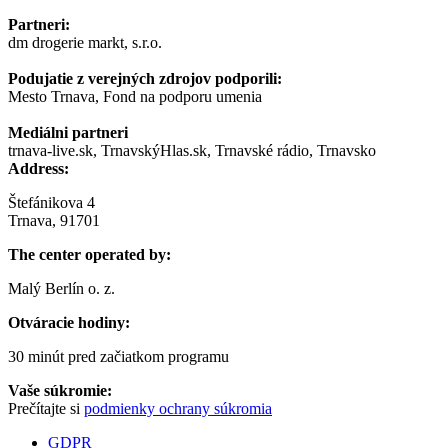
Partneri:
dm drogerie markt, s.r.o.
Podujatie z verejných zdrojov podporili:
Mesto Trnava, Fond na podporu umenia
Mediálni partneri
trnava-live.sk, TrnavskýHlas.sk, Trnavské rádio, Trnavsko
Address:
Štefánikova 4
Trnava, 91701
The center operated by:
Malý Berlín o. z.
Otváracie hodiny:
30 minút pred začiatkom programu
Vaše súkromie:
Prečítajte si
podmienky ochrany súkromia
GDPR