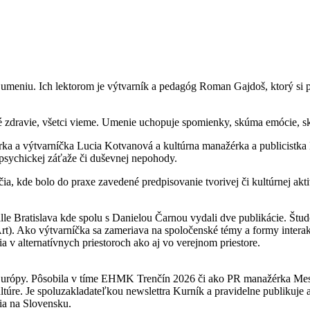
iu. Ich lektorom je výtvarník a pedagóg Roman Gajdoš, ktorý si poz
 zdravie, všetci vieme. Umenie uchopuje spomienky, skúma emócie, skú
torka a výtvarníčka Lucia Kotvanová a kultúrna manažérka a publicistk
í psychickej záťaže či duševnej nepohody.
, kde bolo do praxe zavedené predpisovanie tvorivej či kultúrnej aktiv
halle Bratislava kde spolu s Danielou Čarnou vydali dve publikácie. Š
Art). Ako výtvarníčka sa zameriava na spoločenské témy a formy interakt
 v alternatívnych priestoroch ako aj vo verejnom priestore.
ej Európy. Pôsobila v tíme EHMK Trenčín 2026 či ako PR manažérka Mes
ltúre. Je spoluzakladateľkou newslettra Kurník a pravidelne publikuje
ia na Slovensku.