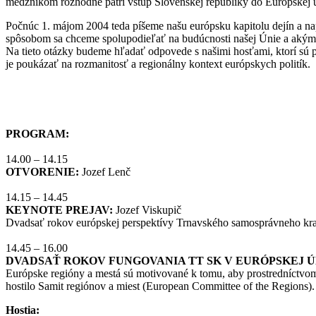
medzníkom rozhodne patrí vstup Slovenskej republiky do Európskej 
Počnúc 1. májom 2004 teda píšeme našu európsku kapitolu dejín a na
spôsobom sa chceme spolupodieľať na budúcnosti našej Únie a akým
Na tieto otázky budeme hľadať odpovede s našimi hosťami, ktorí sú p
je poukázať na rozmanitosť a regionálny kontext európskych politík.
PROGRAM:
14.00 – 14.15
OTVORENIE:
Jozef Lenč
14.15 – 14.45
KEYNOTE PREJAV:
Jozef Viskupič
Dvadsať rokov európskej perspektívy Trnavského samosprávneho kraja
14.45 – 16.00
DVADSAŤ ROKOV FUNGOVANIA TT SK V EURÓPSKEJ Ú
Európske regióny a mestá sú motivované k tomu, aby prostredníctvom 
hostilo Samit regiónov a miest (European Committee of the Regions)
Hostia: