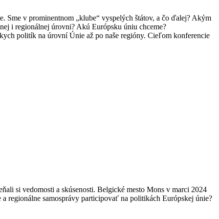
ie. Sme v prominentnom „klube“ vyspelých štátov, a čo ďalej? Akým
nej i regionálnej úrovni? Akú Európsku úniu chceme?
kych politík na úrovní Únie až po naše regióny. Cieľom konferencie
eňali si vedomosti a skúsenosti. Belgické mesto Mons v marci 2024
a regionálne samosprávy participovať na politikách Európskej únie?