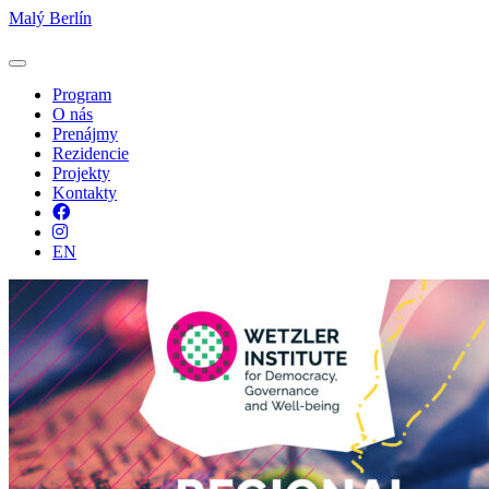
Malý Berlín
Program
O nás
Prenájmy
Rezidencie
Projekty
Kontakty
Facebook
Instagram
EN