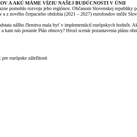
KOV A AKÚ MÁME VÍZIU NAŠEJ BUDÚCNOSTI V ÚNII
razne pomohlo rozvoju jeho regiónov. Občanom Slovenskej republiky pos
ov a z nového čerpacieho obdobia (2021 – 2027) eurofondov môže Slove
odstata nášho členstva mala byť v implementácií európskych hodnôt.
 a kam nás posunie Plán obnovy? Hrozí scenár pozastavenia plánu ob
re európske záležitosti