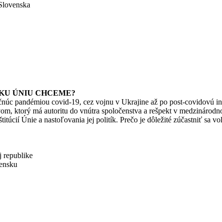
 Slovenska
KU ÚNIU CHCEME?
núc pandémiou covid-19, cez vojnu v Ukrajine až po post-covidovú infl
vom, ktorý má autoritu do vnútra spoločenstva a rešpekt v medzinárod
túcií Únie a nastoľovania jej politík. Prečo je dôležité zúčastniť sa
j republike
vensku