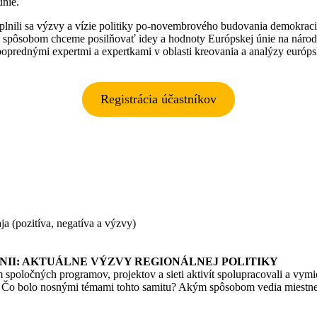
únie.
plnili sa výzvy a vízie politiky po-novembrového budovania demokrac
 spôsobom chceme posilňovať idey a hodnoty Európskej únie na národ
oprednými expertmi a expertkami v oblasti kreovania a analýzy európs
Registrácia účastníkov
 (pozitíva, negatíva a výzvy)
NII: AKTUÁLNE VÝZVY REGIONÁLNEJ POLITIKY
spoločných programov, projektov a sieti aktivít spolupracovali a vymi
. Čo bolo nosnými témami tohto samitu? Akým spôsobom vedia miestne 