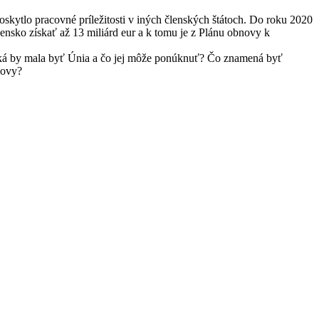
kytlo pracovné príležitosti v iných členských štátoch. Do roku 2020
nsko získať až 13 miliárd eur a k tomu je z Plánu obnovy k
 Aká by mala byť Únia a čo jej môže ponúknuť? Čo znamená byť
novy?