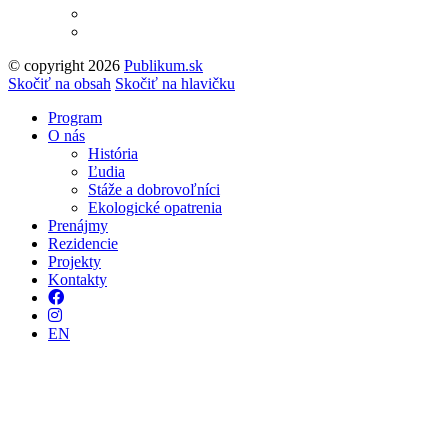
© copyright 2026
Publikum.sk
Tvorba stránok
: Enjoy
Skočiť na obsah
Skočiť na hlavičku
Program
O nás
História
Ľudia
Stáže a dobrovoľníci
Ekologické opatrenia
Prenájmy
Rezidencie
Projekty
Kontakty
Facebook
Instagram
EN