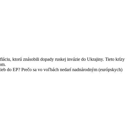
áciu, ktorú znásobili dopady ruskej invázie do Ukrajiny. Tieto krízy
nom.
 volieb do EP? Prečo sa vo voľbách nedarí nadnárodným (európskych)