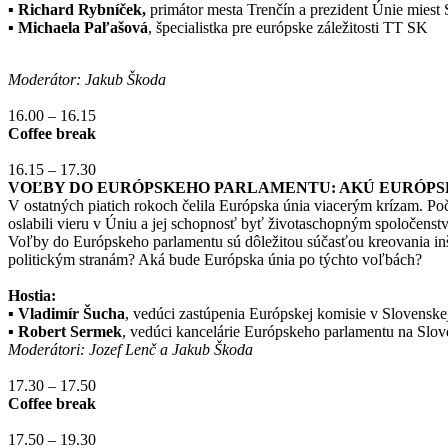
▪
Richard Rybníček,
primátor mesta Trenčín a prezident Únie miest
▪
Michaela Paľašová
, špecialistka pre európske záležitosti TT SK
Moderátor: Jakub Škoda
16.00 – 16.15
Coffee break
16.15 – 17.30
VOĽBY DO EURÓPSKEHO PARLAMENTU: AKÚ EURÓPS
V ostatných piatich rokoch čelila Európska únia viacerým krízam. Poč
oslabili vieru v Úniu a jej schopnosť byť životaschopným spoločenst
Voľby do Európskeho parlamentu sú dôležitou súčasťou kreovania inšti
politickým stranám? Aká bude Európska únia po týchto voľbách?
Hostia:
▪
Vladimír Šucha
, vedúci zastúpenia Európskej komisie v Slovenske
▪
Robert Sermek
, vedúci kancelárie Európskeho parlamentu na Slo
Moderátori: Jozef Lenč a Jakub Škoda
17.30 – 17.50
Coffee break
17.50 – 19.30