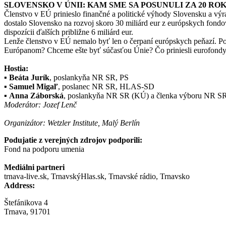
SLOVENSKO V ÚNII: KAM SME SA POSUNULI ZA 20 RO
Členstvo v EÚ prinieslo finančné a politické výhody Slovensku a vý
dostalo Slovensko na rozvoj skoro 30 miliárd eur z európskych fond
dispozícii ďalších približne 6 miliárd eur.
Lenže členstvo v EÚ nemalo byť len o čerpaní európskych peňazí. P
Európanom? Chceme ešte byť súčasťou Únie? Čo priniesli eurofondy
Hostia:
▪
Beáta Jurík
, poslankyňa NR SR, PS
▪
Samuel Migaľ
, poslanec NR SR, HLAS-SD
▪
Anna Záborská
, poslankyňa NR SR (KÚ) a členka výboru NR SR p
Moderátor: Jozef Lenč
Organizátor: Wetzler Institute, Malý Berlín
Podujatie z verejných zdrojov podporili:
Fond na podporu umenia
Mediálni partneri
trnava-live.sk, TrnavskýHlas.sk, Trnavské rádio, Trnavsko
Address:
Štefánikova 4
Trnava, 91701