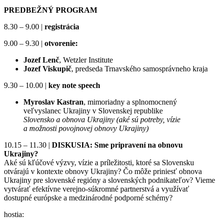
PREDBEŽNÝ PROGRAM
8.30 – 9.00 |
registrácia
9.00 – 9.30 |
otvorenie:
Jozef Lenč
, Wetzler Institute
Jozef Viskupič
, predseda Trnavského samosprávneho kraja
9.30 – 10.00 |
key note speech
Myroslav Kastran
, mimoriadny a splnomocnený
veľvyslanec Ukrajiny v Slovenskej republike
Slovensko a obnova Ukrajiny (aké sú potreby, vízie
a možnosti povojnovej obnovy Ukrajiny)
10.15 – 11.30 |
DISKUSIA: Sme pripravení na obnovu
Ukrajiny?
Aké sú kľúčové výzvy, vízie a príležitosti, ktoré sa Slovensku
otvárajú v kontexte obnovy Ukrajiny? Čo môže priniesť obnova
Ukrajiny pre slovenské regióny a slovenských podnikateľov? Vieme
vytvárať efektívne verejno-súkromné partnerstvá a využívať
dostupné európske a medzinárodné podporné schémy?
hostia: