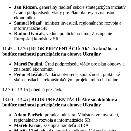
Ján Ridzoň
, generálny riaditeľ sekcie strategických iniciatív
Úradu podpredsedu vlády pre Plán obnovy a znalostnú
ekonomiku
Samuel Migaľ
, minister investícií, regionálneho rozvoja a
informatizácie SR
Radim Dvořák
, vedúci politického tímu, Zastúpenie
Európskej komisie v SR
11.45 – 12.30 |
BLOK PREZENTÁCIÍ: Aké sú aktuálne a
budúce možnosti participácie na obnove Ukrajiny
Maroš Paulini
, Úrad podpredsedu vlády pre plán obnovy a
znalostnú ekonomiku
Fedor Blaščák
, Nadácia otvorenej spoločnosti, praktické
skúsenostiach s rekonštrukčnými projektami na Ukrajine
12.30 – 13.15 | obedná prestávka
13.00 – 13.45 |
BLOK PREZENTÁCIÍ: Aké sú aktuálne a
budúce možnosti participácie na obnove Ukrajiny
Adam Parišek
, poradca ministra, Ministerstvo investícií,
regionálneho rozvoja a informatizácie SR
Marek Krnáč
, zástupca riaditeľa KIRA
Mariia Cholach
, ekonomická radkyňa, Veľvyslanectvo