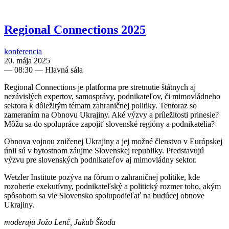
Regional Connections 2025
konferencia
20. mája 2025
—
08:30
— Hlavná sála
Regional Connections je platforma pre stretnutie štátnych aj
nezávislých expertov, samosprávy, podnikateľov, či mimovládneho
sektora k dôležitým témam zahraničnej politiky. Tentoraz so
zameraním na Obnovu Ukrajiny. Aké výzvy a príležitosti prinesie?
Môžu sa do spolupráce zapojiť slovenské regióny a podnikatelia?
Obnova vojnou zničenej Ukrajiny a jej možné členstvo v Európskej
únii sú v bytostnom záujme Slovenskej republiky. Predstavujú
výzvu pre slovenských podnikateľov aj mimovládny sektor.
Wetzler Institute pozýva na fórum o zahraničnej politike, kde
rozoberie exekutívny, podnikateľský a politický rozmer toho, akým
spôsobom sa vie Slovensko spolupodieľať na budúcej obnove
Ukrajiny.
moderujú Jožo Lenč, Jakub Škoda