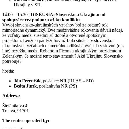
Ukrajiny v SR
14.00 – 15.30 |
DISKUSIA: Slovensko a Ukrajina: od
spolupráce cez podporu až ku konfliktu
Vývoj slovensko-ukrajinských vzťahov bol za ostatný rok
mimoriadne dynamický. Dve medzivládne rokovania dávali nádej,
že vzťahy medzi susedmi sú dobré a otvorené spoločným
projektom. Lenže o pár týždňov už bola situácia v slovensko-
ukrajinských vzťahoch diametrálne odlišná a vyústila v slovnú (on-
line) roztržku medzi Robertom Ficom a ukrajinským prezidentom
Zelenským. Je možné tento stav zmeniť? Akú Ukrajinu Slovensko
potrebuje?
hostia:
Ján Ferenčák
, poslanec NR (HLAS – SD)
Beáta Jurík
, poslankyňa NR (PS)
Address:
Štefánikova 4
Trnava, 91701
The center operated by: