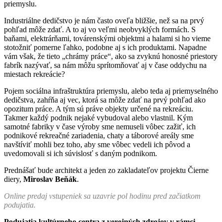
priemyslu.
Industriálne dedičstvo je nám často oveľa bližšie, než sa na prvý
pohľad môže zdať. A to aj vo veľmi neobvyklých formách. S
baňami, elektrárňami, továrenskými objektmi a halami si ho vieme
stotožniť pomerne ľahko, podobne aj s ich produktami. Napadne
vám však, že tieto „chrámy práce“, ako sa zvyknú honosné priestory
fabrík nazývať, sa nám môžu sprítomňovať aj v čase oddychu na
miestach rekreácie?
Pojem sociálna infraštruktúra priemyslu, alebo teda aj priemyselného
dedičstva, zahŕňa aj vec, ktorá sa môže zdať na prvý pohľad ako
opozitum práce. A tým sú práve objekty určené na rekreác
iu.
Takmer každý podnik nejaké vybudoval alebo vlastnil. Kým
samotné fabriky v čase výroby sme nemuseli vôbec zažiť, ich
podnikové rekreačné zariadenia, chaty a táborové areály sme
navštíviť mohli bez toho, aby sme vôbec vedeli ich pôvod a
uvedomovali si ich súvislosť s daným podnikom.
Prednášať bude architekt a jeden zo zakladateľov projektu Čierne
diery,
Miroslav Beňák
.
Online predaj vstupeniek sa uzavrie pol hodinu pred začiatkom
podujatia.
Podujatia kultúrneho centra z verejných zdrojov v rámci