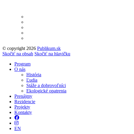
© copyright 2026
Publikum.sk
Tvorba stránok
: Enjoy
Skočiť na obsah
Skočiť na hlavičku
Program
O nás
História
Ľudia
Stáže a dobrovoľníci
Ekologické opatrenia
Prenájmy
Rezidencie
Projekty
Kontakty
Facebook
Instagram
EN