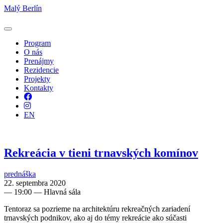
Malý Berlín
Program
O nás
Prenájmy
Rezidencie
Projekty
Kontakty
Facebook
Instagram
EN
Rekreácia v tieni trnavských komínov
prednáška
22. septembra 2020
—
19:00
— Hlavná sála
Tentoraz sa pozrieme na architektúru rekreačných zariadení
trnavských podnikov, ako aj do témy rekreácie ako súčasti