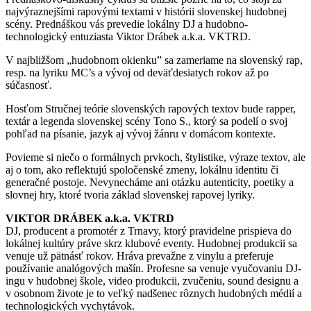
najvýraznejšími rapovými textami v histórii slovenskej hudobnej
scény. Prednáškou vás prevedie lokálny DJ a hudobno-
technologický entuziasta Viktor Drábek a.k.a. VKTRD.
V najbližšom „hudobnom okienku” sa zameriame na slovenský rap,
resp. na lyriku MC’s a vývoj od deväťdesiatych rokov až po
súčasnosť.
Hosťom Stručnej teórie slovenských rapových textov bude rapper,
textár a legenda slovenskej scény Tono S., ktorý sa podelí o svoj
pohľad na písanie, jazyk aj vývoj žánru v domácom kontexte.
Povieme si niečo o formálnych prvkoch, štylistike, výraze textov, ale
aj o tom, ako reflektujú spoločenské zmeny, lokálnu identitu či
generačné postoje. Nevynecháme ani otázku autenticity, poetiky a
slovnej hry, ktoré tvoria základ slovenskej rapovej lyriky.
VIKTOR DRÁBEK a.k.a. VKTRD
DJ, producent a promotér z Trnavy, ktorý pravidelne prispieva do
lokálnej kultúry práve skrz klubové eventy. Hudobnej produkcii sa
venuje už pätnásť rokov. Hráva prevažne z vinylu a preferuje
používanie analógových mašín. Profesne sa venuje vyučovaniu DJ-
ingu v hudobnej škole, video produkcii, zvučeniu, sound designu a
v osobnom živote je to veľký nadšenec rôznych hudobných médií a
technologických vychytávok.