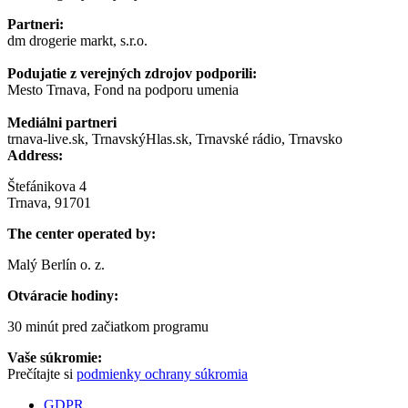
Partneri:
dm drogerie markt, s.r.o.
Podujatie z verejných zdrojov podporili:
Mesto Trnava, Fond na podporu umenia
Mediálni partneri
trnava-live.sk, TrnavskýHlas.sk, Trnavské rádio, Trnavsko
Address:
Štefánikova 4
Trnava, 91701
The center operated by:
Malý Berlín o. z.
Otváracie hodiny:
30 minút pred začiatkom programu
Vaše súkromie:
Prečítajte si
podmienky ochrany súkromia
GDPR