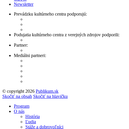
Newsletter
Prevádzku kultúrneho centra podporujú:
Podujatia kultúrneho centra z verejných zdrojov podporili:
Partner:
Mediálni partneri:
© copyright 2026
Publikum.sk
Tvorba stránok
: Enjoy
Skočiť na obsah
Skočiť na hlavičku
Program
O nás
História
Ľudia
Stáže a dobrovoľníci