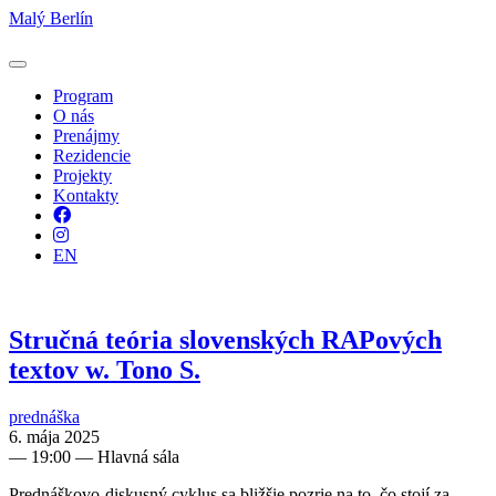
Malý Berlín
Program
O nás
Prenájmy
Rezidencie
Projekty
Kontakty
Facebook
Instagram
EN
Stručná teória slovenských RAPových
textov w. Tono S.
prednáška
6. mája 2025
—
19:00
— Hlavná sála
Prednáškovo-diskusný cyklus sa bližšie pozrie na to, čo stojí za